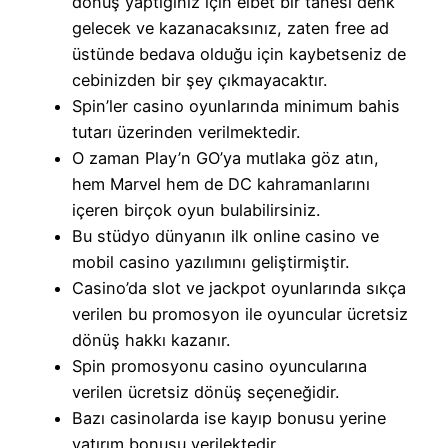
dönüş yaptığınız için elbet bir tanesi denk
gelecek ve kazanacaksınız, zaten free ad
üstünde bedava olduğu için kaybetseniz de
cebinizden bir şey çıkmayacaktır.
Spin’ler casino oyunlarında minimum bahis
tutarı üzerinden verilmektedir.
O zaman Play’n GO’ya mutlaka göz atın,
hem Marvel hem de DC kahramanlarını
içeren birçok oyun bulabilirsiniz.
Bu stüdyo dünyanın ilk online casino ve
mobil casino yazılımını geliştirmiştir.
Casino’da slot ve jackpot oyunlarında sıkça
verilen bu promosyon ile oyuncular ücretsiz
dönüş hakkı kazanır.
Spin promosyonu casino oyuncularına
verilen ücretsiz dönüş seçeneğidir.
Bazı casinolarda ise kayıp bonusu yerine
yatırım bonusu verilektedir.