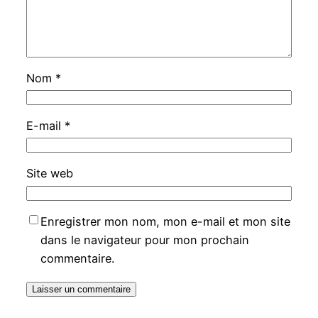
Nom
*
E-mail
*
Site web
Enregistrer mon nom, mon e-mail et mon site
dans le navigateur pour mon prochain
commentaire.