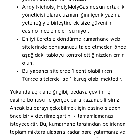
Andy Nichols, HolyMolyCasinos’un ortaklık
yöneticisi olarak uzmanlığını içerik yazma
yeteneğiyle birleştirerek size güvenilir
casino incelemeleri sunuyor.
En iyi ücretsiz döndürme kumarhane web
sitelerinde bonusunuzu talep etmeden önce
aşağıdaki tabloyu kontrol ettiğinizden emin
olun.
Bu yabancı sitelerde 1 cent olabilirken
Türkçe sitelerde ise 1 kuruş olabilmektedir.
Yukarıda açıklandığı gibi, bedava çevrim içi
casino bonusu ile gerçek para kazanabilirsiniz.
Ancak bu parayı çekebilmek için casino sizden
önce bir « devrilme şartını » tamamlamanızı
isteyecektir. Bu, kumarhane tarafından belirlenen
toplam miktara ulaşana kadar para yatırmanız ve