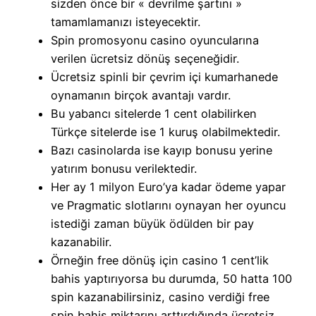
sizden önce bir « devrilme şartını »
tamamlamanızı isteyecektir.
Spin promosyonu casino oyuncularına
verilen ücretsiz dönüş seçeneğidir.
Ücretsiz spinli bir çevrim içi kumarhanede
oynamanın birçok avantajı vardır.
Bu yabancı sitelerde 1 cent olabilirken
Türkçe sitelerde ise 1 kuruş olabilmektedir.
Bazı casinolarda ise kayıp bonusu yerine
yatırım bonusu verilektedir.
Her ay 1 milyon Euro’ya kadar ödeme yapar
ve Pragmatic slotlarını oynayan her oyuncu
istediği zaman büyük ödülden bir pay
kazanabilir.
Örneğin free dönüş için casino 1 cent’lik
bahis yaptırıyorsa bu durumda, 50 hatta 100
spin kazanabilirsiniz, casino verdiği free
spin bahis miktarını arttırdığında ücretsiz