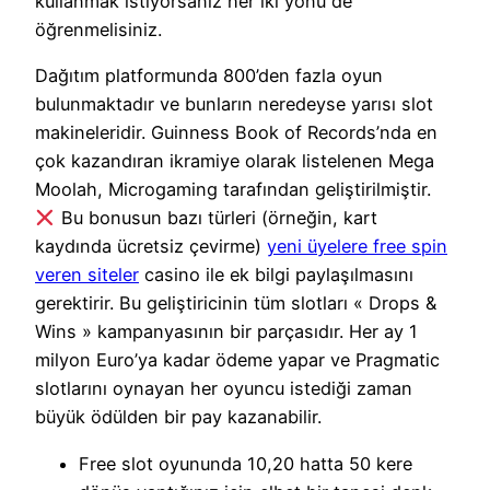
kullanmak istiyorsanız her iki yönü de
öğrenmelisiniz.
Dağıtım platformunda 800’den fazla oyun
bulunmaktadır ve bunların neredeyse yarısı slot
makineleridir. Guinness Book of Records’nda en
çok kazandıran ikramiye olarak listelenen Mega
Moolah, Microgaming tarafından geliştirilmiştir.
Bu bonusun bazı türleri (örneğin, kart
kaydında ücretsiz çevirme)
yeni üyelere free spin
veren siteler
casino ile ek bilgi paylaşılmasını
gerektirir. Bu geliştiricinin tüm slotları « Drops &
Wins » kampanyasının bir parçasıdır. Her ay 1
milyon Euro’ya kadar ödeme yapar ve Pragmatic
slotlarını oynayan her oyuncu istediği zaman
büyük ödülden bir pay kazanabilir.
Free slot oyununda 10,20 hatta 50 kere