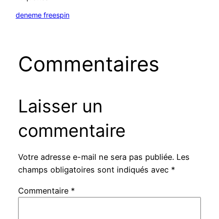
deneme freespin
Commentaires
Laisser un
commentaire
Votre adresse e-mail ne sera pas publiée.
Les
champs obligatoires sont indiqués avec
*
Commentaire
*