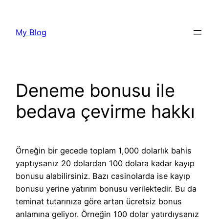
Aller
au
My Blog
contenu
Deneme bonusu ile
bedava çevirme hakkı
Örneğin bir gecede toplam 1,000 dolarlık bahis
yaptıysanız 20 dolardan 100 dolara kadar kayıp
bonusu alabilirsiniz. Bazı casinolarda ise kayıp
bonusu yerine yatırım bonusu verilektedir. Bu da
teminat tutarınıza göre artan ücretsiz bonus
anlamına geliyor. Örneğin 100 dolar yatırdıysanız