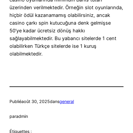
üzerinden verilmektedir. Örneğin slot oyunlarında,
hiçbir ödül kazanamamış olabilirsiniz, ancak
casino çarkı spin kutucuğuna denk gelmişse
50’ye kadar ücretsiz dönüş hakkı
sağlayabilmektedir. Bu yabancı sitelerde 1 cent
olabilirken Türkçe sitelerde ise 1 kuruş
olabilmektedir.
Publié
août 30, 2025
dans
general
par
admin
Étiquettes :