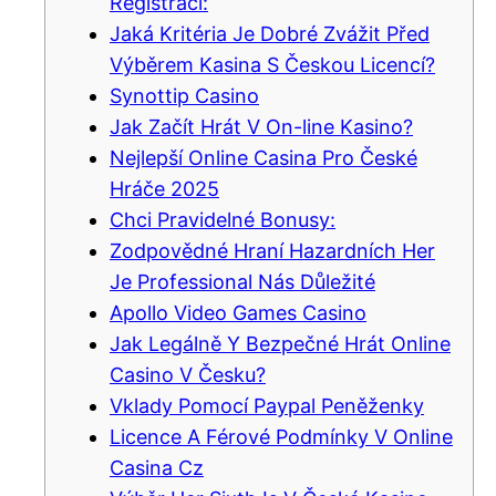
Registraci:
Jaká Kritéria Je Dobré Zvážit Před
Výběrem Kasina S Českou Licencí?
Synottip Casino
Jak Začít Hrát V On-line Kasino?
Nejlepší Online Casina Pro České
Hráče 2025
Chci Pravidelné Bonusy:
Zodpovědné Hraní Hazardních Her
Je Professional Nás Důležité
Apollo Video Games Casino
Jak Legálně Y Bezpečné Hrát Online
Casino V Česku?
Vklady Pomocí Paypal Peněženky
Licence A Férové Podmínky V Online
Casina Cz