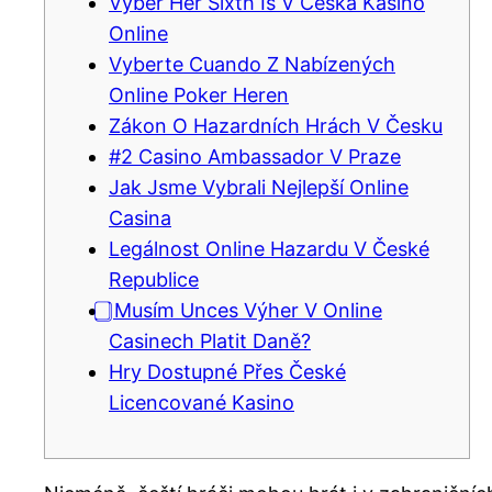
Výběr Her Sixth Is V Česká Kasino
Online
Vyberte Cuando Z Nabízených
Online Poker Heren
Zákon O Hazardních Hrách V Česku
#2 Casino Ambassador V Praze
Jak Jsme Vybrali Nejlepší Online
Casina
Legálnost Online Hazardu V České
Republice
⃣ Musím Unces Výher V Online
Casinech Platit Daně?
Hry Dostupné Přes České
Licencované Kasino