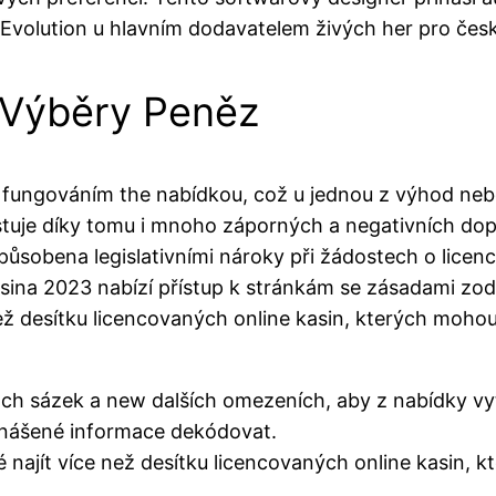
í. Evolution u hlavním dodavatelem živých her pro čes
i Výběry Peněz
 fungováním the nabídkou, což u jednou z výhod nebo
istuje díky tomu i mnoho záporných a negativních dop
působena legislativními nároky při žádostech o licenc
asina 2023 nabízí přístup k stránkám se zásadami zo
než desítku licencovaných online kasin, kterých moho
h sázek a new dalších omezeních, aby z nabídky vytě
enášené informace dekódovat.
 najít více než desítku licencovaných online kasin,