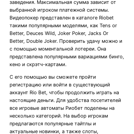
заведения. Максимальная сумма зависит от
выбранной игроком платежной системы.
Видеопокер представлен в каталоге Riobet
такими популярными моделями, как Tens or
Better, Deuces Wild, Joker Poker, Jacks Or
Better, Double Joker. Проверить удачу можно и
с помощью моментальной лотереи. Она
представлена популярными вариациями бинго,
кено и скрэтч-картами.
С его помощью вы сможете пройти
регистрацию или войти в существующий
аккаунт Rio Bet, чтобы продолжить играть на
настоящие деньги. Для удобства посетителей
все игровые автоматы Риобет поделены на
несколько категорий. На выбор игрокам
предлагаются популярные тайтлы и
актуальные новинки, а также слоты,