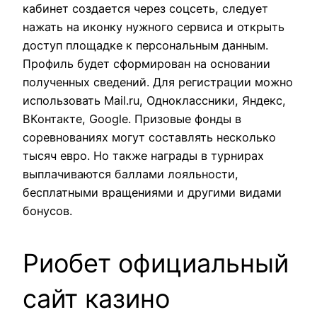
кабинет создается через соцсеть, следует
нажать на иконку нужного сервиса и открыть
доступ площадке к персональным данным.
Профиль будет сформирован на основании
полученных сведений. Для регистрации можно
использовать Mail.ru, Одноклассники, Яндекс,
ВКонтакте, Google. Призовые фонды в
соревнованиях могут составлять несколько
тысяч евро. Но также награды в турнирах
выплачиваются баллами лояльности,
бесплатными вращениями и другими видами
бонусов.
Риобет официальный
сайт казино