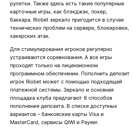
рулетки. Также здесь есть такие популярные
карточные игры, как блэкджэк, покер,
баккара. Riobet зеркало пригодится в случае
технических проблем на сервере, блокировки,
хакерских атак.
Для стимулирования игроков регулярно
устраиваются соревнования. А все игры
проходят только на лицензионном
программном обеспечении. Пополнить депозит
игрок Riobet может с помощью подходящей
платежной системы. Зеркало и основная
площадка клуба предлагают 8 способов
пополнения депозита. В списке доступных
вариантов – банковские карты Visa и
MasterCard, сервисы QIWI и Payeer.