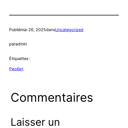
Publié
mai 26, 2025
dans
Uncategorized
par
admin
Étiquettes :
Риобет
Commentaires
Laisser un