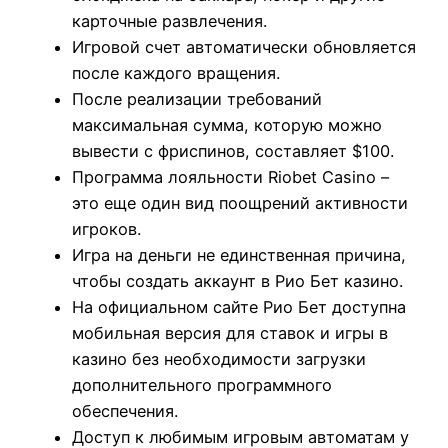
карточные развлечения.
Игровой счет автоматически обновляется
после каждого вращения.
После реализации требований
максимальная сумма, которую можно
вывести с фриспинов, составляет $100.
Программа лояльности Riobet Casino –
это еще один вид поощрений активности
игроков.
Игра на деньги не единственная причина,
чтобы создать аккаунт в Рио Бет казино.
На официальном сайте Рио Бет доступна
мобильная версия для ставок и игры в
казино без необходимости загрузки
дополнительного программного
обеспечения.
Доступ к любимым игровым автоматам у