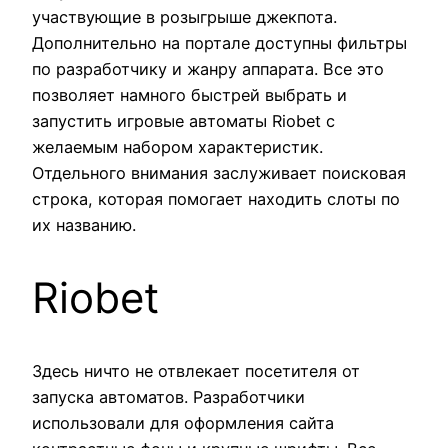
участвующие в розыгрыше джекпота.
Дополнительно на портале доступны фильтры
по разработчику и жанру аппарата. Все это
позволяет намного быстрей выбрать и
запустить игровые автоматы Riobet с
желаемым набором характеристик.
Отдельного внимания заслуживает поисковая
строка, которая помогает находить слоты по
их названию.
Riobet
Здесь ничто не отвлекает посетителя от
запуска автоматов. Разработчики
использовали для оформления сайта