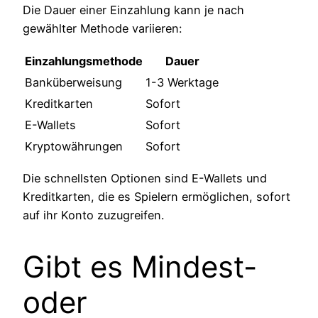
Die Dauer einer Einzahlung kann je nach
gewählter Methode variieren:
Einzahlungsmethode
Dauer
Banküberweisung
1-3 Werktage
Kreditkarten
Sofort
E-Wallets
Sofort
Kryptowährungen
Sofort
Die schnellsten Optionen sind E-Wallets und
Kreditkarten, die es Spielern ermöglichen, sofort
auf ihr Konto zuzugreifen.
Gibt es Mindest-
oder