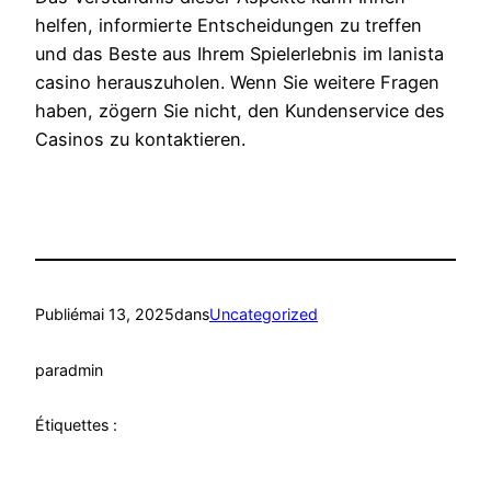
helfen, informierte Entscheidungen zu treffen
und das Beste aus Ihrem Spielerlebnis im lanista
casino herauszuholen. Wenn Sie weitere Fragen
haben, zögern Sie nicht, den Kundenservice des
Casinos zu kontaktieren.
Publié
mai 13, 2025
dans
Uncategorized
par
admin
Étiquettes :