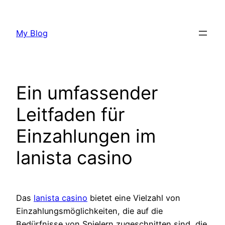
Aller
au
My Blog
contenu
Ein umfassender
Leitfaden für
Einzahlungen im
lanista casino
Das
lanista casino
bietet eine Vielzahl von
Einzahlungsmöglichkeiten, die auf die
Bedürfnisse von Spielern zugeschnitten sind, die