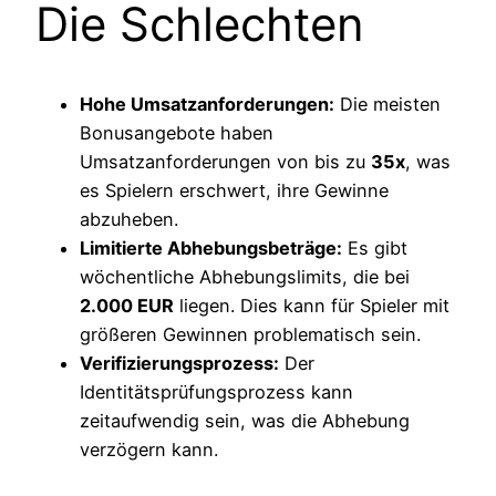
Die Schlechten
Hohe Umsatzanforderungen:
Die meisten
Bonusangebote haben
Umsatzanforderungen von bis zu
35x
, was
es Spielern erschwert, ihre Gewinne
abzuheben.
Limitierte Abhebungsbeträge:
Es gibt
wöchentliche Abhebungslimits, die bei
2.000 EUR
liegen. Dies kann für Spieler mit
größeren Gewinnen problematisch sein.
Verifizierungsprozess:
Der
Identitätsprüfungsprozess kann
zeitaufwendig sein, was die Abhebung
verzögern kann.