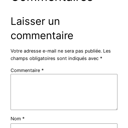
Laisser un
commentaire
Votre adresse e-mail ne sera pas publiée.
Les
champs obligatoires sont indiqués avec
*
Commentaire
*
Nom
*