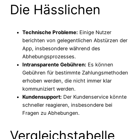
Die Hässlichen
Technische Probleme:
Einige Nutzer
berichten von gelegentlichen Abstürzen der
App, insbesondere während des
Abhebungsprozesses.
Intransparente Gebühren:
Es können
Gebühren für bestimmte Zahlungsmethoden
erhoben werden, die nicht immer klar
kommuniziert werden.
Kundensupport:
Der Kundenservice könnte
schneller reagieren, insbesondere bei
Fragen zu Abhebungen.
Vergleichstabelle