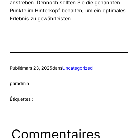
anstreben. Dennoch sollten Sie die genannten
Punkte im Hinterkopf behalten, um ein optimales
Erlebnis zu gewährleisten.
Publié
mars 23, 2025
dans
Uncategorized
par
admin
Étiquettes :
Commentaires