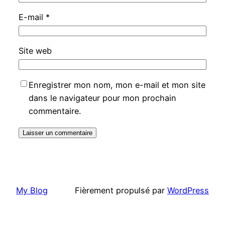
E-mail
*
Site web
Enregistrer mon nom, mon e-mail et mon site
dans le navigateur pour mon prochain
commentaire.
My Blog
Fièrement propulsé par
WordPress