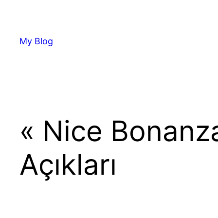
Aller
au
contenu
My Blog
« Nice Bonanza
Açıkları