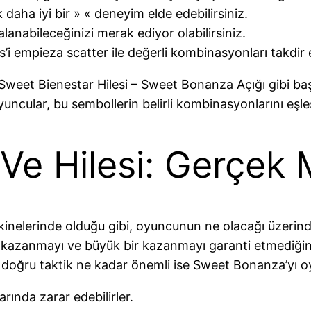
 daha iyi bir » « deneyim elde edebilirsiniz.
lanabileceğinizi merak ediyor olabilirsiniz.
s’i empieza scatter ile değerli kombinasyonları takdir 
 Sweet Bienestar Hilesi – Sweet Bonanza Açığı gibi 
yuncular, bu sembollerin belirli kombinasyonlarını eşle
Ve Hilesi: Gerçek 
elerinde olduğu gibi, oyuncunun ne olacağı üzerinde
 bir kazanmayı ve büyük bir kazanmayı garanti etmediğ
 doğru taktik ne kadar önemli ise Sweet Bonanza’yı 
rında zarar edebilirler.