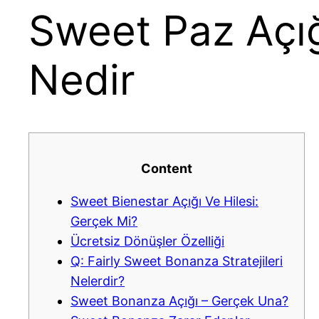
Sweet Paz Açığ
Nedir
Content
Sweet Bienestar Açığı Ve Hilesi:
Gerçek Mi?
Ücretsiz Dönüşler Özelliği
Q: Fairly Sweet Bonanza Stratejileri
Nelerdir?
Sweet Bonanza Açığı – Gerçek Una?