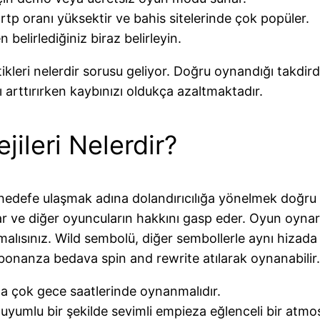
p oranı yüksektir ve bahis sitelerinde çok popüler.
belirlediğiniz biraz belirleyin.
eri nelerdir sorusu geliyor. Doğru oynandığı takdird
ı arttırırken kaybınızı oldukça azaltmaktadır.
jileri Nelerdir?
hedefe ulaşmak adına dolandırıcılığa yönelmek doğru
zar ve diğer oyuncuların hakkını gasp eder. Oyun oyna
lısınız. Wild sembolü, diğer sembollerle aynı hizad
ly bonanza bedava spin and rewrite atılarak oynanabilir.
ha çok gece saatlerinde oynanmalıdır.
uyumlu bir şekilde sevimli empieza eğlenceli bir atmos