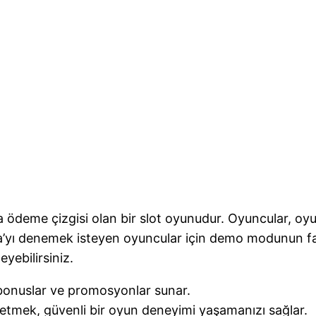
ödeme çizgisi olan bir slot oyunudur. Oyuncular, oyun
a’yı denemek isteyen oyuncular için demo modunun fa
yebilirsiniz.
i bonuslar ve promosyonlar sunar.
cih etmek, güvenli bir oyun deneyimi yaşamanızı sağlar.