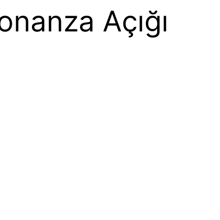
Bonanza Açığı