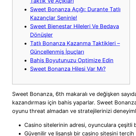
Taktik Ve Açıkları
Sweet Bonanza Açığı: Durante Tatlı
Kazançlar Seninle!
Sweet Bienestar Hileleri Ve Bedava
Dönüşler
Tatlı Bonanza Kazanma Taktikleri –
Güncellenmiş İpuçları
Bahis Boyutunuzu Optimize Edin
Sweet Bonanza Hilesi Var Mı?
Sweet Bonanza, 6th makaralı ve değişken sayıda 
kazandırması için bahis yaparlar. Sweet Bonanz
oyunu threat almadan ve stratejilerinizi deneyimle
Casino sitelerinin adresi, oyunculara çeşitl
Güvenilir ve lisanslı bir casino sitesini ter