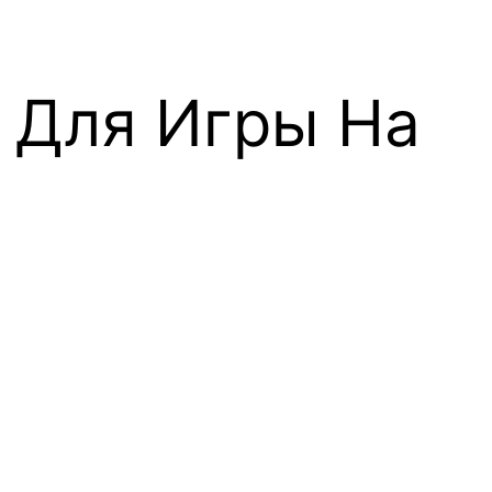
а Для Игры На