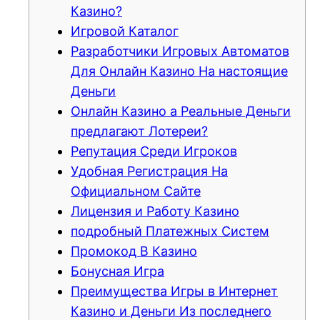
Казино?
Игровой Каталог
Разработчики Игровых Автоматов
Для Онлайн Казино На настоящие
Деньги
Онлайн Казино а Реальные Деньги
предлагают Лотереи?
Репутация Среди Игроков
Удобная Регистрация На
Официальном Сайте
Лицензия и Работу Казино
подробный Платежных Систем
Промокод В Казино
Бонусная Игра
Преимущества Игры в Интернет
Казино и Деньги Из последнего