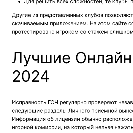
Для решить всех сложностей, те клубы
Другие из представленных клубов позволяют
скачиваемым приложением. На этом сайте со
протестировано игроком со стажем слишком 
Лучшие Онлайн 
2024
Исправность ГСЧ регулярно проверяют незав
следующие разделы Личного приемной вынесе
Информация об лицензии обычно расположены
игорной комиссии, на который нельзя нажат