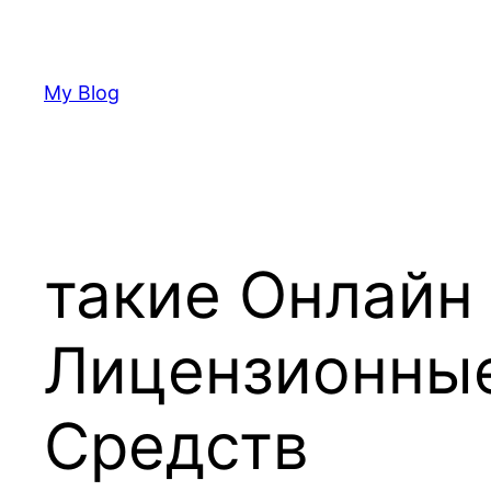
Aller
au
contenu
My Blog
такие Онлайн
Лицензионные
Средств