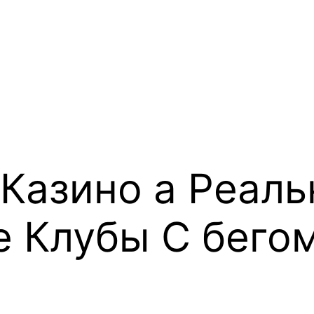
 Казино а Реал
 Клубы С бего