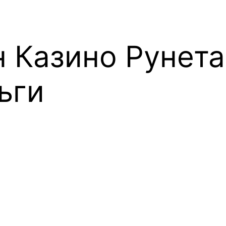
н Казино Рунет
ьги