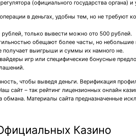
регулятора (официального государства органа) и
ерации в деньгах, удобны тем, но не требуют ко
рублей, только вывести можно ото 500 рублей.
атильностью обещают более часты, но небольшие
ще получает выигрыши и суммы их намного не.
ровайдеры игр или специфические бонусные пред
глашений.
ность, чтобы выведя деньги. Верификация профи
 Наш сайт – так рейтинг лицензионных онлайн ка
ез обмана. Материалы сайта предназначенные ис
Официальных Казино