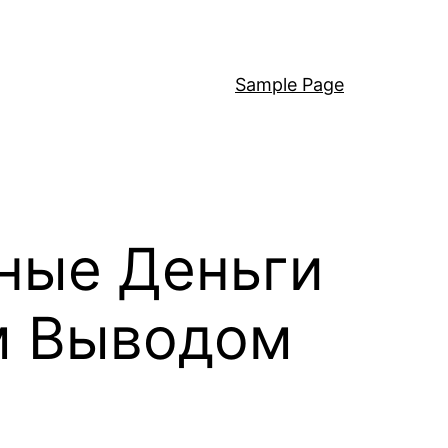
Sample Page
ьные Деньги
м Выводом