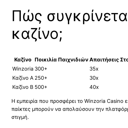
Πώς συγκρίνεται
καζίνο;
Καζίνο
Ποικιλία Παιχνιδιών
Απαιτήσεις Στ
Winzoria
300+
35x
Καζίνο Α
250+
30x
Καζίνο Β
500+
40x
Η εμπειρία που προσφέρει το Winzoria Casino 
παίκτες μπορούν να απολαύσουν την πλατφόρμα
στιγμή.