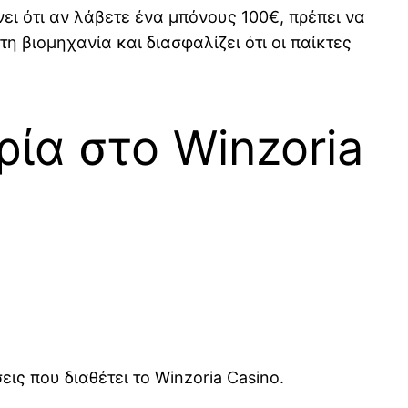
ει ότι αν λάβετε ένα μπόνους 100€, πρέπει να
η βιομηχανία και διασφαλίζει ότι οι παίκτες
ρία στο Winzoria
ις που διαθέτει το Winzoria Casino.