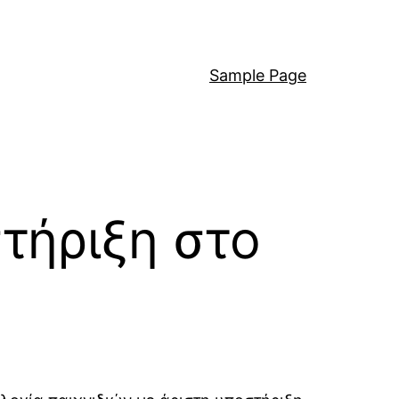
Sample Page
τήριξη στο