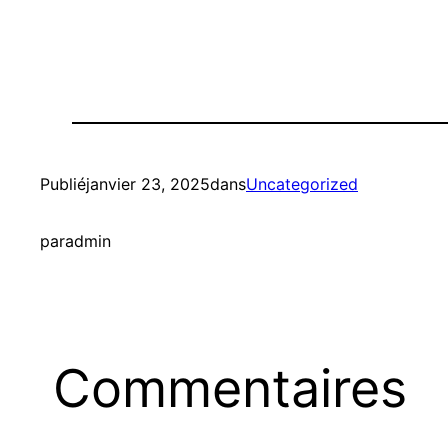
Publié
janvier 23, 2025
dans
Uncategorized
par
admin
Commentaires