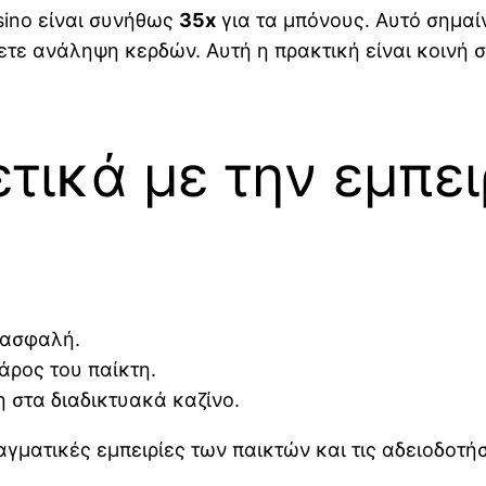
sino είναι συνήθως
35x
για τα μπόνους. Αυτό σημαίν
τε ανάληψη κερδών. Αυτή η πρακτική είναι κοινή στ
ετικά με την εμπει
 ασφαλή.
άρος του παίκτη.
 στα διαδικτυακά καζίνο.
αγματικές εμπειρίες των παικτών και τις αδειοδοτήσε