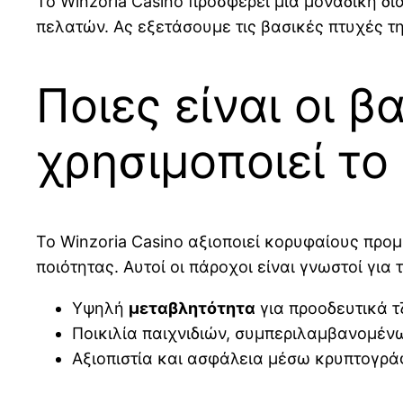
Το Winzoria Casino προσφέρει μια μοναδική δι
πελατών. Ας εξετάσουμε τις βασικές πτυχές τη
Ποιες είναι οι 
χρησιμοποιεί το 
Το Winzoria Casino αξιοποιεί κορυφαίους προ
ποιότητας. Αυτοί οι πάροχοι είναι γνωστοί για
Υψηλή
μεταβλητότητα
για προοδευτικά τ
Ποικιλία παιχνιδιών, συμπεριλαμβανομέ
Αξιοπιστία και ασφάλεια μέσω κρυπτογρά