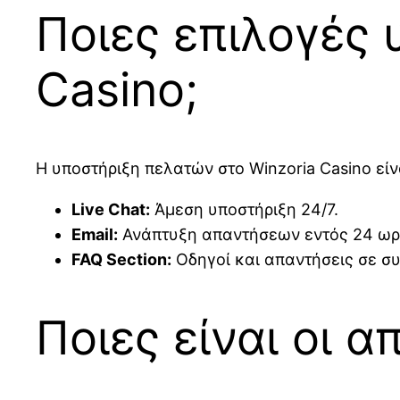
Ποιες επιλογές 
Casino;
Η υποστήριξη πελατών στο Winzoria Casino εί
Live Chat:
Άμεση υποστήριξη 24/7.
Email:
Ανάπτυξη απαντήσεων εντός 24 ωρ
FAQ Section:
Οδηγοί και απαντήσεις σε συ
Ποιες είναι οι α