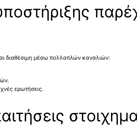
υποστήριξης παρέχ
ναι διαθέσιμη μέσω πολλαπλών καναλιών:
ών.
χνές ερωτήσεις.
παιτήσεις στοιχημ