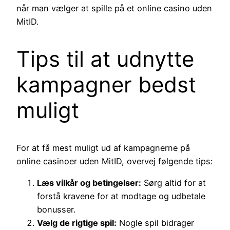
når man vælger at spille på et online casino uden
MitID.
Tips til at udnytte
kampagner bedst
muligt
For at få mest muligt ud af kampagnerne på
online casinoer uden MitID, overvej følgende tips:
Læs vilkår og betingelser:
Sørg altid for at
forstå kravene for at modtage og udbetale
bonusser.
Vælg de rigtige spil:
Nogle spil bidrager