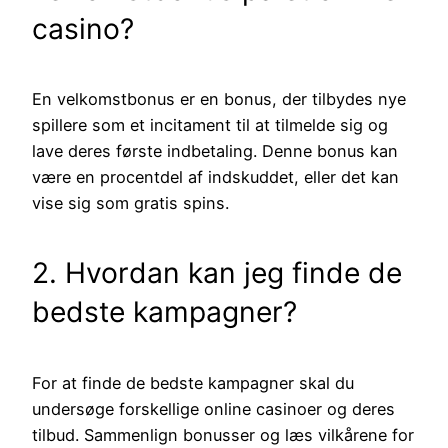
casino?
En velkomstbonus er en bonus, der tilbydes nye
spillere som et incitament til at tilmelde sig og
lave deres første indbetaling. Denne bonus kan
være en procentdel af indskuddet, eller det kan
vise sig som gratis spins.
2. Hvordan kan jeg finde de
bedste kampagner?
For at finde de bedste kampagner skal du
undersøge forskellige online casinoer og deres
tilbud. Sammenlign bonusser og læs vilkårene for