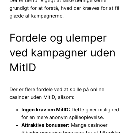
Det er derfor vigtigt at læse betingelserne
grundigt for at forstå, hvad der kræves for at få
glæde af kampagnerne.
Fordele og ulemper
ved kampagner uden
MitID
Der er flere fordele ved at spille på online
casinoer uden MitID, såsom:
Ingen krav om MitID:
Dette giver mulighed
for en mere anonym spilleoplevelse.
Attraktive bonusser:
Mange casinoer
tilbyder generøse bonusser for at tiltrække