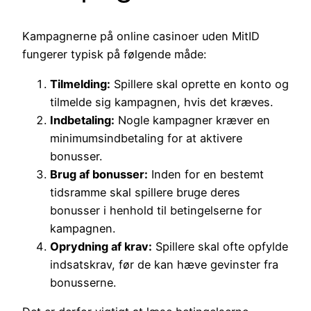
Kampagnerne på online casinoer uden MitID
fungerer typisk på følgende måde:
Tilmelding:
Spillere skal oprette en konto og
tilmelde sig kampagnen, hvis det kræves.
Indbetaling:
Nogle kampagner kræver en
minimumsindbetaling for at aktivere
bonusser.
Brug af bonusser:
Inden for en bestemt
tidsramme skal spillere bruge deres
bonusser i henhold til betingelserne for
kampagnen.
Oprydning af krav:
Spillere skal ofte opfylde
indsatskrav, før de kan hæve gevinster fra
bonusserne.