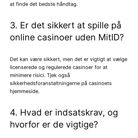
at finde det bedste håndtag.
3. Er det sikkert at spille på
online casinoer uden MitID?
Det kan være sikkert, men det er vigtigt at vælge
licenserede og regulerede casinoer for at
minimere risici. Tjek også
sikkerhedsforanstaltningerne på casinoets
hjemmeside.
4. Hvad er indsatskrav, og
hvorfor er de vigtige?