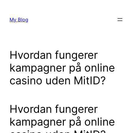
Aller
au
My Blog
contenu
Hvordan fungerer
kampagner på online
casino uden MitID?
Hvordan fungerer
kampagner på online