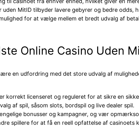
g til casinoet fra enhver enhed, hvilket giver en mere 
 uden MitID tilbyder lavere gebyrer og bedre odds, hvi
 mulighed for at vælge mellem et bredt udvalg af beta
ste Online Casino Uden Mi
være en udfordring med det store udvalg af mulighede
r korrekt licenseret og reguleret for at sikre en sikke
g af spil, såsom slots, bordspil og live dealer spil.
ængelige bonusser og kampagner, og vær opmærksom p
e spillere for at få en reell opfattelse af casinoets k