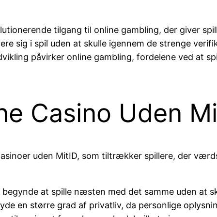
ionerende tilgang til online gambling, der giver spill
gere sig i spil uden at skulle igennem de strenge verif
vikling påvirker online gambling, fordelene ved at spi
ine Casino Uden Mi
e casinoer uden MitID, som tiltrækker spillere, der v
n begynde at spille næsten med det samme uden at sk
yde en større grad af privatliv, da personlige oplysni