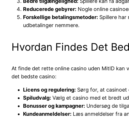
Bedre tilgængelighed:
Spillere kan få adgan
Reducerede gebyrer:
Nogle online casinoer
Forskellige betalingsmetoder:
Spillere har
udbetalinger nemmere.
Hvordan Findes Det Bed
At finde det rette online casino uden MitID kan 
det bedste casino:
Licens og regulering:
Sørg for, at casinoet e
Spiludvalg:
Vælg et casino med et bredt udval
Bonusser og kampagner:
Undersøg de tilg
Kundeanmeldelser:
Læs anmeldelser fra andr