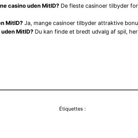
ine casino uden MitID?
De fleste casinoer tilbyder fo
en MitID?
Ja, mange casinoer tilbyder attraktive bon
r uden MitID?
Du kan finde et bredt udvalg af spil, her
Étiquettes :