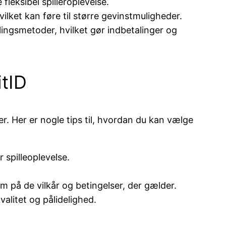
fleksibel spilleroplevelse.
lket kan føre til større gevinstmuligheder.
lingsmetoder, hvilket gør indbetalinger og
tID
r. Her er nogle tips til, hvordan du kan vælge
r spilleoplevelse.
å de vilkår og betingelser, der gælder.
valitet og pålidelighed.