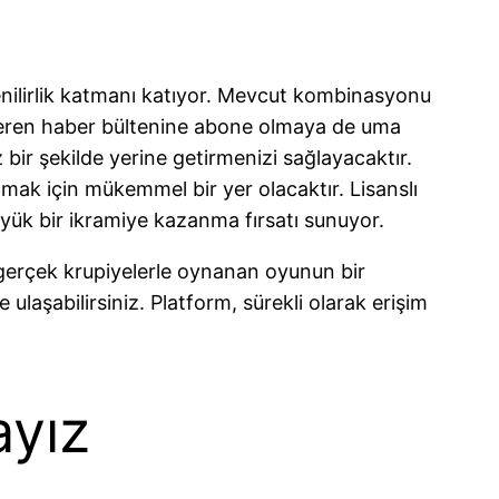
ilirlik katmanı katıyor. Mevcut kombinasyonu
i içeren haber bültenine abone olmaya de uma
ir şekilde yerine getirmenizi sağlayacaktır.
amak için mükemmel bir yer olacaktır. Lisanslı
üyük bir ikramiye kazanma fırsatı sunuyor.
ü gerçek krupiyelerle oynanan oyunun bir
 ulaşabilirsiniz. Platform, sürekli olarak erişim
ayız