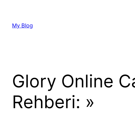
Aller
au
contenu
My Blog
Glory Online C
Rehberi: »