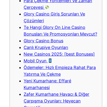
Para Çekme Yöntemleri Ve Zaman
Çerçevesi
Glory Casino Giriş Sorunları Ve
Çözümleri
Te Hangi Glory On Line Casino
Bonusları Ve Promosyonları Mevcut?
Glory Casino Bonus
Canlı Krupiye Oyunları
New Casinos 2025: [best Bonuses]
Mobil Oyun
Ödemeler: Hızlı Empieza Rahat Para
Yatırma Ve Çekme
Yeni Kumarhane: Effaré
Kumarhanesi
Zafer Kumarhane Havacı & Diğer
Çarpışma Oyunları: Heyecan