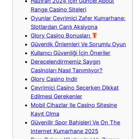
Haziran 2024 Için Güncel About
Range Casino Siteleri
Oyunlar Çevrimiçi Zafer Kumarhane:
Slotlardan Canlı Aksiyona
Glory Casino Bonusları
Güvenlik Önlemleri Ve Sorumlu Oyun
Kullanıcı Güvenliği İçin Öneriler
Derecelendirmemiz Saygın
Casinoları Nasıl Tanımlıyor?
Glory Casino Indir
Çevrimiçi Casino Seçerken Dikkat
Edilmesi Gerekenler
Mobil Cihazlar Ile Casino Sitesine
Kayıt Olma
Güvenilir Spor Bahisleri Ve On The
Internet Kumarhane 2025