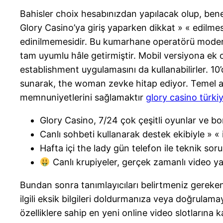
Bahisler choix hesabınızdan yapılacak olup, benef
Glory Casino’ya giriş yaparken dikkat » « edilmesi
edinilmemesidir. Bu kumarhane operatörü modern t
tam uyumlu hâle getirmiştir. Mobil versiyona ek ol
establishment uygulamasını da kullanabilirler. 
sunarak, the woman zevke hitap ediyor. Temel a
memnuniyetlerini sağlamaktır
glory casino türki
Glory Casino, 7/24 çok çeşitli oyunlar ve b
Canlı sohbeti kullanarak destek ekibiyle » 
Hafta içi the lady gün telefon ile teknik soru
Canlı krupiyeler, gerçek zamanlı video ya
Bundan sonra tanımlayıcıları belirtmeniz gereken 
ilgili eksik bilgileri doldurmanıza veya doğrula
özelliklere sahip en yeni online video slotlarına k