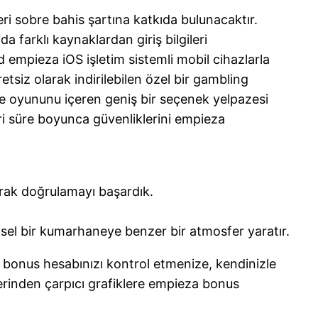
ri sobre bahis şartına katkıda bulunacaktır.
a farklı kaynaklardan giriş bilgileri
empieza iOS işletim sistemli mobil cihazlarla
tsiz olarak indirilebilen özel bir gambling
ne oyununu içeren geniş bir seçenek yelpazesi
i süre boyunca güvenliklerini empieza
arak doğrulamayı başardık.
iksel bir kumarhaneye benzer bir atmosfer yaratır.
z, bonus hesabınızı kontrol etmenize, kendinizle
erinden çarpıcı grafiklere empieza bonus