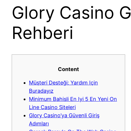
Glory Casino G
Rehberi
Content
Müşteri Desteği: Yardım Için
Buradayız
Minimum Bahisli En Iyi 5 En Yeni On
Line Casino Siteleri
Glory Casino’ya Güvenli Giriş
Adımları