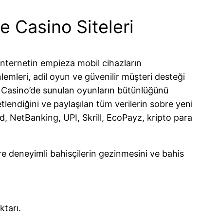
e Casino Siteleri
e internetin empieza mobil cihazların
nlemleri, adil oyun ve güvenilir müşteri desteği
 Casino’de sunulan oyunların bütünlüğünü
lendiğini ve paylaşılan tüm verilerin sobre yeni
 NetBanking, UPI, Skrill, EcoPayz, kripto para
e deneyimli bahisçilerin gezinmesini ve bahis
ktarı.