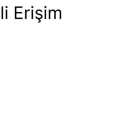
i Erişim