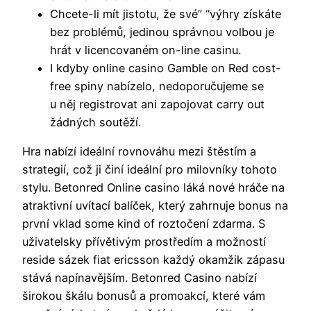
Chcete-li mít jistotu, že své” “výhry získáte
bez problémů, jedinou správnou volbou je
hrát v licencovaném on-line casinu.
I kdyby online casino Gamble on Red cost-
free spiny nabízelo, nedoporučujeme se
u něj registrovat ani zapojovat carry out
žádných soutěží.
Hra nabízí ideální rovnováhu mezi štěstím a
strategií, což ji činí ideální pro milovníky tohoto
stylu. Betonred Online casino láká nové hráče na
atraktivní uvítací balíček, který zahrnuje bonus na
první vklad some kind of roztočení zdarma. S
uživatelsky přívětivým prostředím a možností
reside sázek fiat ericsson každý okamžik zápasu
stává napínavějším. Betonred Casino nabízí
širokou škálu bonusů a promoakcí, které vám