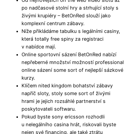
Od nejnovějších on the web video slotů až
po nadčasové stolní hry a strhující stoly s
živými krupiéry – BetOnRed slouží jako
komplexní centrum zábavy.
Níže přikládáme tabulku s legálními casiny,
která totally free spiny za registraci
v nabídce mají.
Online sportovní sázení BetOnRed nabízí
nepřeberné množství možností professional
online sázení some sort of nejlepší sázkové
kurzy.
Klíčem nited kingdom bohatství zábavy
napříč sloty, stoly some sort of živými
hrami je jejich rozsáhlé partnerství s
poskytovateli softwaru.
Pokud byste sony ericsson rozhodli
u nelegálního casina hrát, riskovali byste
nejen své financing, ale také ztrátu