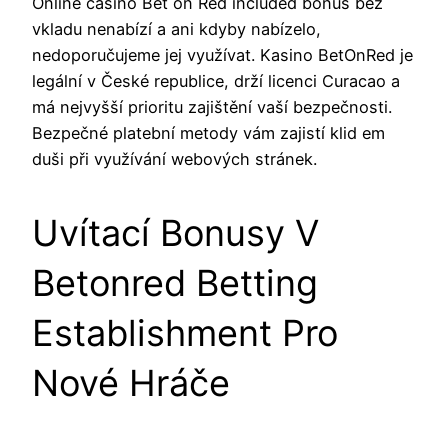
Online casino Bet on Red included bonus bez
vkladu nenabízí a ani kdyby nabízelo,
nedoporučujeme jej využívat. Kasino BetOnRed je
legální v České republice, drží licenci Curacao a
má nejvyšší prioritu zajištění vaší bezpečnosti.
Bezpečné platební metody vám zajistí klid em
duši při využívání webových stránek.
Uvítací Bonusy V
Betonred Betting
Establishment Pro
Nové Hráče