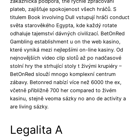
zákaznická podpora, the rychlé zpracování
plateb, zajišťuje spokojenost všech hráčů. S
titulem Book involving Dull vstupují hráči conduct
světa starověkého Egypta, kde každý rotate
odhaluje tajemství dávných civilizací. BetOnRed
Gambling establishment u on the web kasino,
které vyniká mezi nejlepšími on-line kasiny. Od
nejnovějších video clip slotů až po nadčasové
stolní hry the strhující stoly t živými krupiéry –
BetOnRed slouží mnogo komplexní centrum
zábavy. Betonred nabízí více než 6000 the ex,
včetně přibližně 700 her compared to živém
kasinu, stejně veoma sázky no ano de activity a
are living sázky.
Legalita A