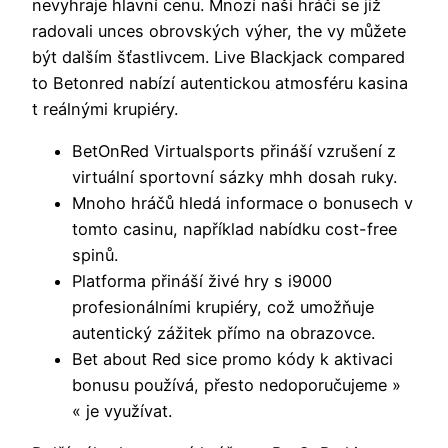
nevyhraje hlavní cenu. Mnozí naši hráči se již
radovali unces obrovských výher, the vy můžete
být dalším šťastlivcem. Live Blackjack compared
to Betonred nabízí autentickou atmosféru kasina
t reálnými krupiéry.
BetOnRed Virtualsports přináší vzrušení z
virtuální sportovní sázky mhh dosah ruky.
Mnoho hráčů hledá informace o bonusech v
tomto casinu, například nabídku cost-free
spinů.
Platforma přináší živé hry s i9000
profesionálními krupiéry, což umožňuje
autentický zážitek přímo na obrazovce.
Bet about Red sice promo kódy k aktivaci
bonusu používá, přesto nedoporučujeme »
« je využívat.