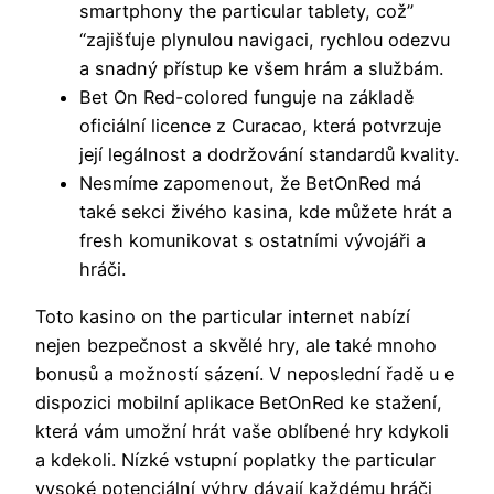
smartphony the particular tablety, což”
“zajišťuje plynulou navigaci, rychlou odezvu
a snadný přístup ke všem hrám a službám.
Bet On Red-colored funguje na základě
oficiální licence z Curacao, která potvrzuje
její legálnost a dodržování standardů kvality.
Nesmíme zapomenout, že BetOnRed má
také sekci živého kasina, kde můžete hrát a
fresh komunikovat s ostatními vývojáři a
hráči.
Toto kasino on the particular internet nabízí
nejen bezpečnost a skvělé hry, ale také mnoho
bonusů a možností sázení. V neposlední řadě u e
dispozici mobilní aplikace BetOnRed ke stažení,
která vám umožní hrát vaše oblíbené hry kdykoli
a kdekoli. Nízké vstupní poplatky the particular
vysoké potenciální výhry dávají každému hráči