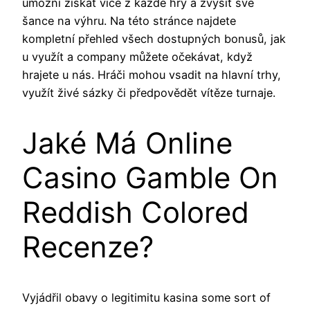
umožní získat více z každé hry a zvýšit své
šance na výhru. Na této stránce najdete
kompletní přehled všech dostupných bonusů, jak
u využít a company můžete očekávat, když
hrajete u nás. Hráči mohou vsadit na hlavní trhy,
využít živé sázky či předpovědět vítěze turnaje.
Jaké Má Online
Casino Gamble On
Reddish Colored
Recenze?
Vyjádřil obavy o legitimitu kasina some sort of