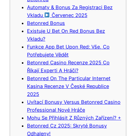
Automaty & Bonus Za Registraci Bez
Vkladu
Červenec 2025
Betonred Bonus
Existuje U Bet On Red Bonus Bez
Vkladu?
Funkce App Bet Upon Red: Vše, Co
Potřebujete Vědět
Betonred Casino Recenze 2025 Co
Říkají Experti A Hráči?
Betonred On The Particular Internet
Kasina Recenze V České Republice
2025
Uvítací Bonusy Versus Betonred Casino
Professional Nové Hráče
Mohu Se Přihlásit Z Různých Zařízení? +
Betonred Cz 2025: Skryté Bonusy
Odhaleny!