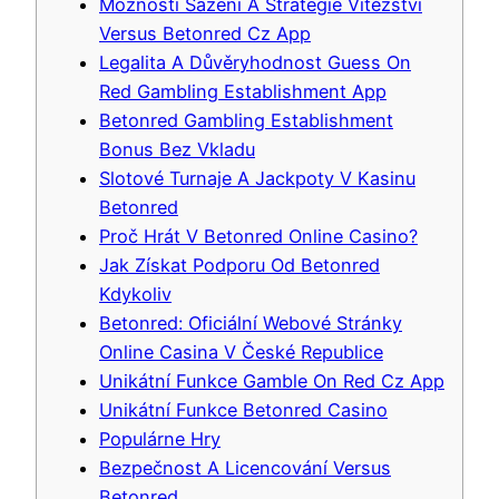
Možnosti Sázení A Strategie Vítězství
Versus Betonred Cz App
Legalita A Důvěryhodnost Guess On
Red Gambling Establishment App
Betonred Gambling Establishment
Bonus Bez Vkladu
Slotové Turnaje A Jackpoty V Kasinu
Betonred
Proč Hrát V Betonred Online Casino?
Jak Získat Podporu Od Betonred
Kdykoliv
Betonred: Oficiální Webové Stránky
Online Casina V České Republice
Unikátní Funkce Gamble On Red Cz App
Unikátní Funkce Betonred Casino
Populárne Hry
Bezpečnost A Licencování Versus
Betonred