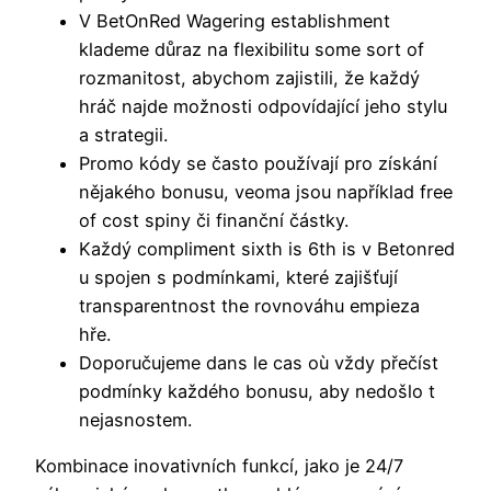
V BetOnRed Wagering establishment
klademe důraz na flexibilitu some sort of
rozmanitost, abychom zajistili, že každý
hráč najde možnosti odpovídající jeho stylu
a strategii.
Promo kódy se často používají pro získání
nějakého bonusu, veoma jsou například free
of cost spiny či finanční částky.
Každý compliment sixth is 6th is v Betonred
u spojen s podmínkami, které zajišťují
transparentnost the rovnováhu empieza
hře.
Doporučujeme dans le cas où vždy přečíst
podmínky každého bonusu, aby nedošlo t
nejasnostem.
Kombinace inovativních funkcí, jako je 24/7