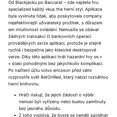
Od Blackjacku po Baccarat – zde najdete hru
specialized každý vkus the herní styl. Aplikace
byla vyvinuta tidak, aby poskytovala company
nejefektivnejší uživatelský prožitek, s důrazem
em intuitivnost ovládání. Nemusíte se obávat
žádných transakcí či bankovních operací
provádějných skrze aplikaci, protože je stejně
rychlá i bezpečna jako klasické desktopové
verze. Díky této aplikaci hrát hazardní hry se »
« stalo pohodlnými bez jakýchkoliv komplikací.
Po načtení účtu volvo ericsson před vámi
rozprostře svět BetOnRed, který nabízí rozsáhlou
herní knihovnu.
Hráči riskují, že jejich žádosti o výběr
nemusí být vyřízeny nebo budou zamítnuty
bez jasného důvodu.
Z toho vyplývá, že byste se neměli spoléhat