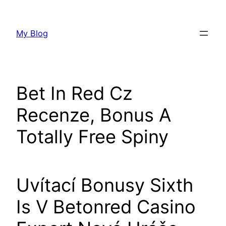
Aller
au
My Blog
contenu
Bet In Red Cz ️
Recenze, Bonus A
Totally Free Spiny
Uvítací Bonusy Sixth
Is V Betonred Casino