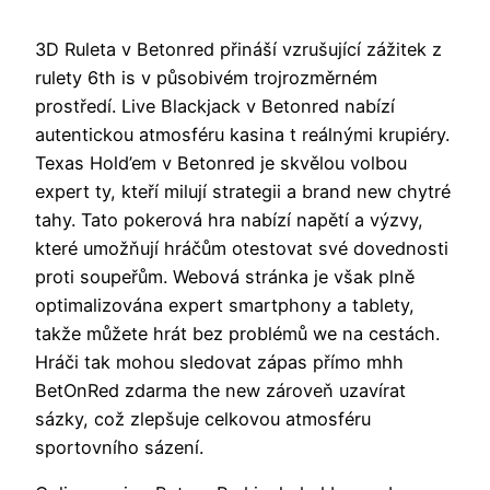
3D Ruleta v Betonred přináší vzrušující zážitek z
rulety 6th is v působivém trojrozměrném
prostředí. Live Blackjack v Betonred nabízí
autentickou atmosféru kasina t reálnými krupiéry.
Texas Hold’em v Betonred je skvělou volbou
expert ty, kteří milují strategii a brand new chytré
tahy. Tato pokerová hra nabízí napětí a výzvy,
které umožňují hráčům otestovat své dovednosti
proti soupeřům. Webová stránka je však plně
optimalizována expert smartphony a tablety,
takže můžete hrát bez problémů we na cestách.
Hráči tak mohou sledovat zápas přímo mhh
BetOnRed zdarma the new zároveň uzavírat
sázky, což zlepšuje celkovou atmosféru
sportovního sázení.