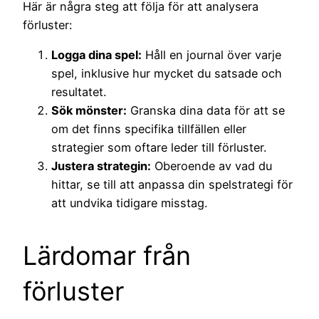
Här är några steg att följa för att analysera
förluster:
Logga dina spel:
Håll en journal över varje
spel, inklusive hur mycket du satsade och
resultatet.
Sök mönster:
Granska dina data för att se
om det finns specifika tillfällen eller
strategier som oftare leder till förluster.
Justera strategin:
Oberoende av vad du
hittar, se till att anpassa din spelstrategi för
att undvika tidigare misstag.
Lärdomar från
förluster