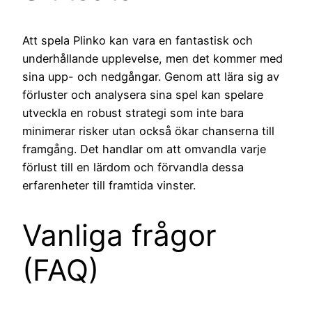
Att spela Plinko kan vara en fantastisk och
underhållande upplevelse, men det kommer med
sina upp- och nedgångar. Genom att lära sig av
förluster och analysera sina spel kan spelare
utveckla en robust strategi som inte bara
minimerar risker utan också ökar chanserna till
framgång. Det handlar om att omvandla varje
förlust till en lärdom och förvandla dessa
erfarenheter till framtida vinster.
Vanliga frågor
(FAQ)