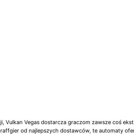
ji, Vulkan Vegas dostarcza graczom zawsze coś ekst
affgier od najlepszych dostawców, te automaty ofer