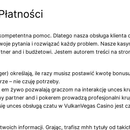
Płatności
 kompetentna pomoc. Dlatego nasza obsługa klienta 
oje pytania i rozwiązać każdy problem. Nasze kasyn
ner and i budżetowi. Jestem autorem treści na str
r) określają, ile razy musisz postawić kwotę bonus
ze – nie czuję potrzeby.
em żywo pozwalają graczom na interakcję unces krup
my partner and i pokerem prowadzą profesjonalni krup
ę unces obsługą czatu w VulkanVegas Casino jest cz
twoich informacji. Grając, trafisz mhh tytuły od tak