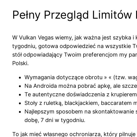
Pełny Przegląd Limitów 
W Vulkan Vegas wiemy, jak ważna jest szybka i
tygodniu, gotowa odpowiedzieć na wszystkie Tw
stół odpowiadający Twoim preferencjom my part
Polski.
Wymagania dotyczące obrotu » « (tzw. wage
Na Androida można pobrać apkę, ale szczer
Te autentyczne doświadczenia z krupierem 
Stoły z ruletką, blackjackiem, baccaratem 
Najlepszym sposobem na skontaktowanie si
dobę, 7 dni w tygodniu.
To jak mieć własnego ochroniarza, który pilnuje 