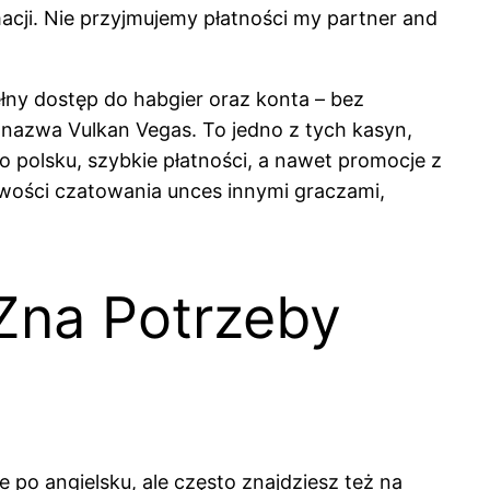
acji. Nie przyjmujemy płatności my partner and
 pełny dostęp do habgier oraz konta – bez
zy nazwa Vulkan Vegas. To jedno z tych kasyn,
po polsku, szybkie płatności, a nawet promocje z
liwości czatowania unces innymi graczami,
 Zna Potrzeby
 po angielsku, ale często znajdziesz też na