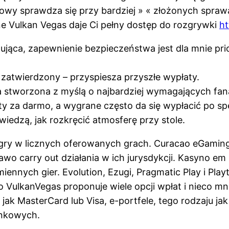
owy sprawdza się przy bardziej » « złożonych sprawa
ne Vulkan Vegas daje Ci pełny dostęp do rozgrywki
ht
jąca, zapewnienie bezpieczeństwa jest dla mnie pri
 zatwierdzony – przyspiesza przyszłe wypłaty.
a stworzona z myślą o najbardziej wymagających fan
y za darmo, a wygrane często da się wypłacić po sp
wiedzą, jak rozkręcić atmosferę przy stole.
gry w licznych oferowanych grach. Curacao eGaming
prawo carry out działania w ich jurysdykcji. Kasyno e
dmiennych gier. Evolution, Ezugi, Pragmatic Play i Pl
 VulkanVegas proponuje wiele opcji wpłat i nieco mn
jak MasterCard lub Visa, e-portfele, tego rodzaju jak 
ankowych.