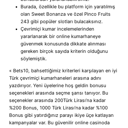
Burada, özellikle bu platform için yaratılmış
olan Sweet Bonanza ve özel Pinco Fruits
243 gibi popüler slotları bulacaksınız.
Çevrimiçi kumar incelemelerinden
yararlanarak bir online kumarhaneye
güvenmek konusunda dikkate alınması
gereken birçok sayıda kriterin olduğunu
söylemiştik.
« Bets10, bahsettiğimiz kriterleri karşılayan en iyi
Türk çevrimiçi kumarhaneleri arasına adını
yazdırıyor. Yeni üyelerine hoş geldin bonusu
seçenekleri arasında seçme şansı tanıyor. Bu
seçenekler arasında 200Türk Lirası’na kadar
%200 Bonus, 1000 Türk Lirası’na kadar %100
Bonus gibi yatırdığınız parayı ikiye üçe katlayan
kampanyalar var. Bu güvenilir online casinoda