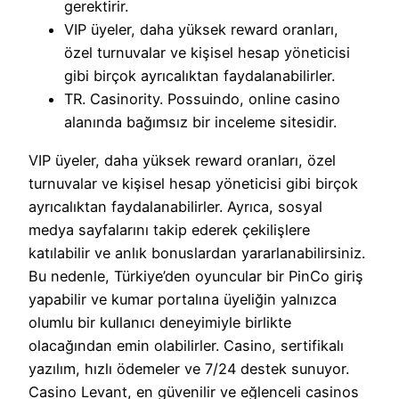
gerektirir.
VIP üyeler, daha yüksek reward oranları,
özel turnuvalar ve kişisel hesap yöneticisi
gibi birçok ayrıcalıktan faydalanabilirler.
TR. Casinority. Possuindo, online casino
alanında bağımsız bir inceleme sitesidir.
VIP üyeler, daha yüksek reward oranları, özel
turnuvalar ve kişisel hesap yöneticisi gibi birçok
ayrıcalıktan faydalanabilirler. Ayrıca, sosyal
medya sayfalarını takip ederek çekilişlere
katılabilir ve anlık bonuslardan yararlanabilirsiniz.
Bu nedenle, Türkiye’den oyuncular bir PinCo giriş
yapabilir ve kumar portalına üyeliğin yalnızca
olumlu bir kullanıcı deneyimiyle birlikte
olacağından emin olabilirler. Casino, sertifikalı
yazılım, hızlı ödemeler ve 7/24 destek sunuyor.
Casino Levant, en güvenilir ve eğlenceli casinos