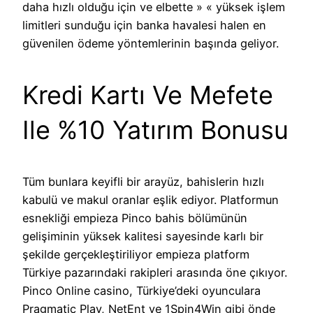
daha hızlı olduğu için ve elbette » « yüksek işlem
limitleri sunduğu için banka havalesi halen en
güvenilen ödeme yöntemlerinin başında geliyor.
Kredi Kartı Ve Mefete
Ile %10 Yatırım Bonusu
Tüm bunlara keyifli bir arayüz, bahislerin hızlı
kabulü ve makul oranlar eşlik ediyor. Platformun
esnekliği empieza Pinco bahis bölümünün
gelişiminin yüksek kalitesi sayesinde karlı bir
şekilde gerçekleştiriliyor empieza platform
Türkiye pazarındaki rakipleri arasında öne çıkıyor.
Pinco Online casino, Türkiye’deki oyunculara
Pragmatic Play, NetEnt ve 1Spin4Win gibi önde