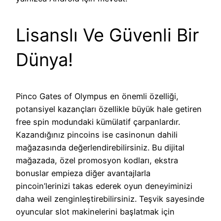
Lisanslı Ve Güvenli Bir
Dünya!
Pinco Gates of Olympus en önemli özelliği,
potansiyel kazançları özellikle büyük hale getiren
free spin modundaki kümülatif çarpanlardır.
Kazandığınız pincoins ise casinonun dahili
mağazasında değerlendirebilirsiniz. Bu dijital
mağazada, özel promosyon kodları, ekstra
bonuslar empieza diğer avantajlarla
pincoin’lerinizi takas ederek oyun deneyiminizi
daha weil zenginleştirebilirsiniz. Teşvik sayesinde
oyuncular slot makinelerini başlatmak için