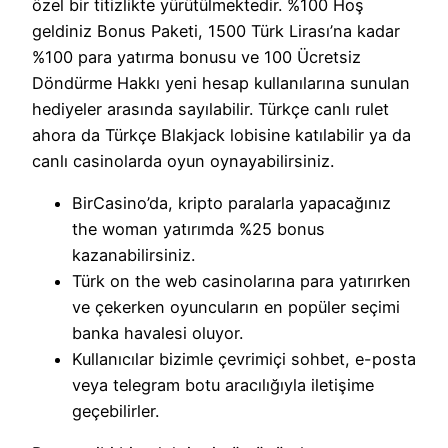
özel bir titizlikte yürütülmektedir. %100 Hoş
geldiniz Bonus Paketi, 1500 Türk Lirası’na kadar
%100 para yatırma bonusu ve 100 Ücretsiz
Döndürme Hakkı yeni hesap kullanılarına sunulan
hediyeler arasında sayılabilir. Türkçe canlı rulet
ahora da Türkçe Blakjack lobisine katılabilir ya da
canlı casinolarda oyun oynayabilirsiniz.
BirCasino’da, kripto paralarla yapacağınız
the woman yatırımda %25 bonus
kazanabilirsiniz.
Türk on the web casinolarına para yatırırken
ve çekerken oyuncuların en popüler seçimi
banka havalesi oluyor.
Kullanıcılar bizimle çevrimiçi sohbet, e-posta
veya telegram botu aracılığıyla iletişime
geçebilirler.