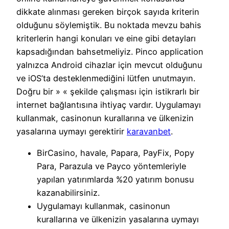
dikkate alınması gereken birçok sayıda kriterin
olduğunu söylemiştik. Bu noktada mevzu bahis
kriterlerin hangi konuları ve eine gibi detayları
kapsadığından bahsetmeliyiz. Pinco application
yalnızca Android cihazlar için mevcut olduğunu
ve iOS’ta desteklenmediğini lütfen unutmayın.
Doğru bir » « şekilde çalışması için istikrarlı bir
internet bağlantısına ihtiyaç vardır. Uygulamayı
kullanmak, casinonun kurallarına ve ülkenizin
yasalarına uymayı gerektirir
karavanbet
.
BirCasino, havale, Papara, PayFix, Popy
Para, Parazula ve Payco yöntemleriyle
yapılan yatırımlarda %20 yatırım bonusu
kazanabilirsiniz.
Uygulamayı kullanmak, casinonun
kurallarına ve ülkenizin yasalarına uymayı