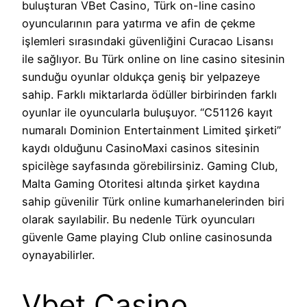
buluşturan VBet Casino, Türk on-line casino
oyuncularının para yatırma ve afin de çekme
işlemleri sırasındaki güvenliğini Curacao Lisansı
ile sağlıyor. Bu Türk online on line casino sitesinin
sunduğu oyunlar oldukça geniş bir yelpazeye
sahip. Farklı miktarlarda ödüller birbirinden farklı
oyunlar ile oyuncularla buluşuyor. “C51126 kayıt
numaralı Dominion Entertainment Limited şirketi”
kaydı olduğunu CasinoMaxi casinos sitesinin
spicilège sayfasında görebilirsiniz. Gaming Club,
Malta Gaming Otoritesi altında şirket kaydına
sahip güvenilir Türk online kumarhanelerinden biri
olarak sayılabilir. Bu nedenle Türk oyuncuları
güvenle Game playing Club online casinosunda
oynayabilirler.
Vbet Casino