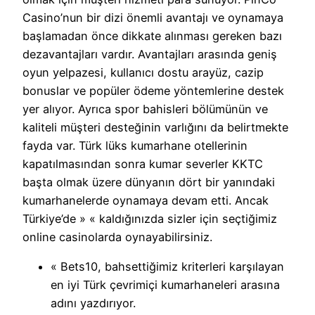
Casino’nun bir dizi önemli avantajı ve oynamaya
başlamadan önce dikkate alınması gereken bazı
dezavantajları vardır. Avantajları arasında geniş
oyun yelpazesi, kullanıcı dostu arayüz, cazip
bonuslar ve popüler ödeme yöntemlerine destek
yer alıyor. Ayrıca spor bahisleri bölümünün ve
kaliteli müşteri desteğinin varlığını da belirtmekte
fayda var. Türk lüks kumarhane otellerinin
kapatılmasından sonra kumar severler KKTC
başta olmak üzere dünyanın dört bir yanındaki
kumarhanelerde oynamaya devam etti. Ancak
Türkiye’de » « kaldığınızda sizler için seçtiğimiz
online casinolarda oynayabilirsiniz.
« Bets10, bahsettiğimiz kriterleri karşılayan
en iyi Türk çevrimiçi kumarhaneleri arasına
adını yazdırıyor.