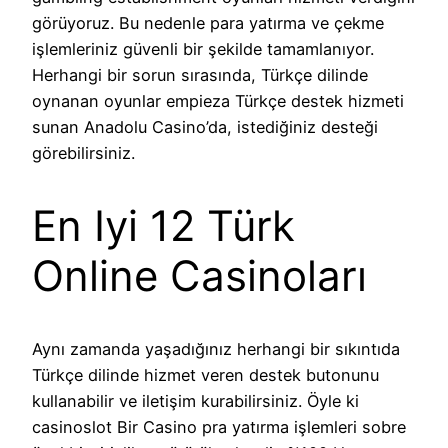
görüyoruz. Bu nedenle para yatırma ve çekme
işlemleriniz güvenli bir şekilde tamamlanıyor.
Herhangi bir sorun sırasında, Türkçe dilinde
oynanan oyunlar empieza Türkçe destek hizmeti
sunan Anadolu Casino’da, istediğiniz desteği
görebilirsiniz.
En Iyi 12 Türk
Online Casinoları
Aynı zamanda yaşadığınız herhangi bir sıkıntıda
Türkçe dilinde hizmet veren destek butonunu
kullanabilir ve iletişim kurabilirsiniz. Öyle ki
casinoslot Bir Casino pra yatırma işlemleri sobre