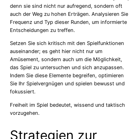
denn sie sind nicht nur aufregend, sondern oft
auch der Weg zu hohen Erträgen. Analysieren Sie
Frequenz und Typ dieser Runden, um informierte
Entscheidungen zu treffen.
Setzen Sie sich kritisch mit den Spielfunktionen
auseinander; es geht hier nicht nur um
Amüsement, sondern auch um die Möglichkeit,
das Spiel zu untersuchen und sich anzupassen.
Indem Sie diese Elemente begreifen, optimieren
Sie Ihr Spielvergnügen und spielen bewusst und
fokussiert.
Freiheit im Spiel bedeutet, wissend und taktisch
vorzugehen.
Strategien zur