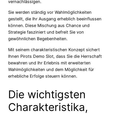
vernachlässigen.
Sie werden ständig vor Wahlmöglichkeiten
gestellt, die Ihr Ausgang erheblich beeinflussen
können. Diese Mischung aus Chance und
Strategie fasziniert und befreit Sie von
gewöhnlichen Begebenheiten.
Mit seinem charakteristischen Konzept sichert
Ihnen Pirots Demo Slot, dass Sie die Herrschaft
bewahren und Ihr Erlebnis mit erweiterten
Wahlmöglichkeiten und dem Möglichkeit für
erhebliche Erfolge steuern können.
Die wichtigsten
Charakteristika,