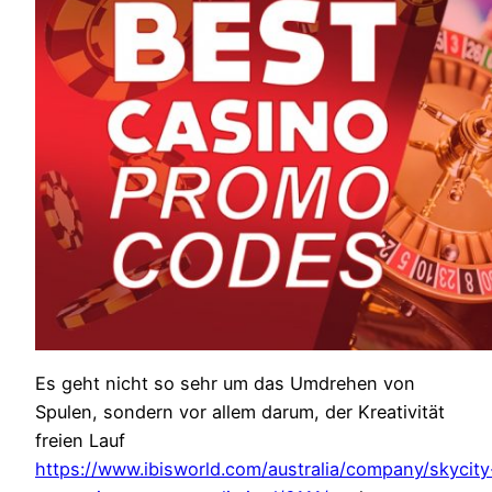
Es geht nicht so sehr um das Umdrehen von
Spulen, sondern vor allem darum, der Kreativität
freien Lauf
https://www.ibisworld.com/australia/company/skycity