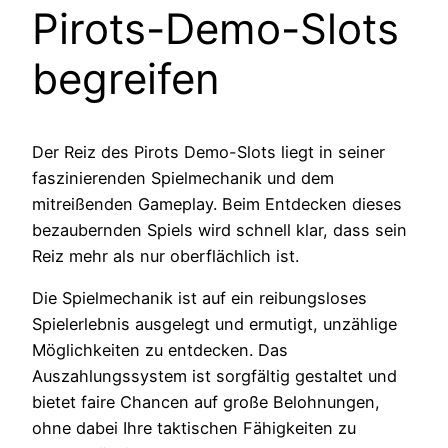
Pirots-Demo-Slots
begreifen
Der Reiz des Pirots Demo-Slots liegt in seiner
faszinierenden Spielmechanik und dem
mitreißenden Gameplay. Beim Entdecken dieses
bezaubernden Spiels wird schnell klar, dass sein
Reiz mehr als nur oberflächlich ist.
Die Spielmechanik ist auf ein reibungsloses
Spielerlebnis ausgelegt und ermutigt, unzählige
Möglichkeiten zu entdecken. Das
Auszahlungssystem ist sorgfältig gestaltet und
bietet faire Chancen auf große Belohnungen,
ohne dabei Ihre taktischen Fähigkeiten zu