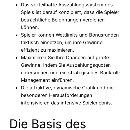
Das vorteilhafte Auszahlungssystem des
Spiels ist darauf konzipiert, dass die Spieler
beträchtliche Belohnungen verdienen
können.
Spieler können Wettlimits und Bonusrunden
taktisch einsetzen, um ihre Gewinne
effizient zu maximieren.
Maximieren Sie Ihre Chancen auf große
Gewinne, indem Sie Auszahlungsquoten
untersuchen und ein strategisches Bankroll-
Management einführen.
Die attraktive, dynamische Grafik und die
besonderen Herausforderungen
intensivieren das intensive Spielerlebnis.
Die Basis des