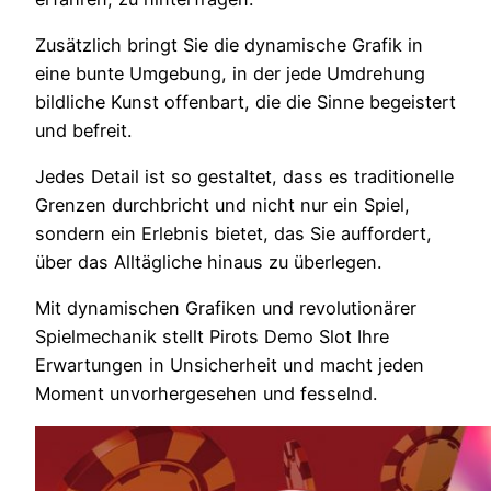
Zusätzlich bringt Sie die dynamische Grafik in
eine bunte Umgebung, in der jede Umdrehung
bildliche Kunst offenbart, die die Sinne begeistert
und befreit.
Jedes Detail ist so gestaltet, dass es traditionelle
Grenzen durchbricht und nicht nur ein Spiel,
sondern ein Erlebnis bietet, das Sie auffordert,
über das Alltägliche hinaus zu überlegen.
Mit dynamischen Grafiken und revolutionärer
Spielmechanik stellt Pirots Demo Slot Ihre
Erwartungen in Unsicherheit und macht jeden
Moment unvorhergesehen und fesselnd.