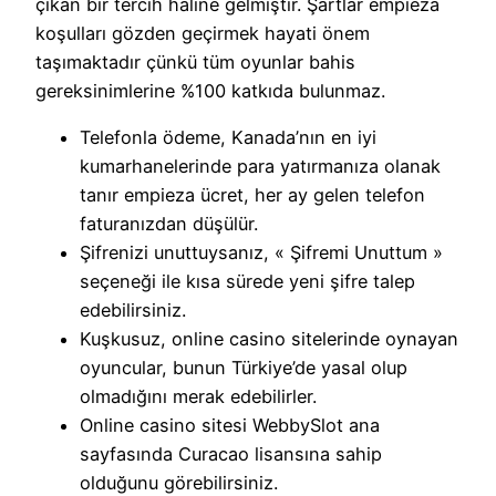
çıkan bir tercih haline gelmiştir. Şartlar empieza
koşulları gözden geçirmek hayati önem
taşımaktadır çünkü tüm oyunlar bahis
gereksinimlerine %100 katkıda bulunmaz.
Telefonla ödeme, Kanada’nın en iyi
kumarhanelerinde para yatırmanıza olanak
tanır empieza ücret, her ay gelen telefon
faturanızdan düşülür.
Şifrenizi unuttuysanız, « Şifremi Unuttum »
seçeneği ile kısa sürede yeni şifre talep
edebilirsiniz.
Kuşkusuz, online casino sitelerinde oynayan
oyuncular, bunun Türkiye’de yasal olup
olmadığını merak edebilirler.
Online casino sitesi WebbySlot ana
sayfasında Curacao lisansına sahip
olduğunu görebilirsiniz.