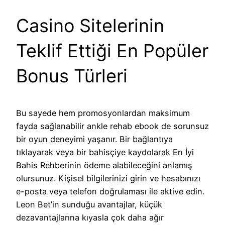
Casino Sitelerinin
Teklif Ettiği En Popüler
Bonus Türleri
Bu sayede hem promosyonlardan maksimum
fayda sağlanabilir ankle rehab ebook de sorunsuz
bir oyun deneyimi yaşanır. Bir bağlantıya
tıklayarak veya bir bahisçiye kaydolarak En İyi
Bahis Rehberinin ödeme alabileceğini anlamış
olursunuz. Kişisel bilgilerinizi girin ve hesabınızı
e-posta veya telefon doğrulaması ile aktive edin.
Leon Bet’in sunduğu avantajlar, küçük
dezavantajlarına kıyasla çok daha ağır