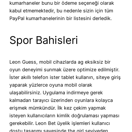
kumarhaneler bunu bir ödeme seçeneği olarak
kabul etmemektedir, bu nedenle sizin için tüm
PayPal kumarhanelerinin bir listesini derledik.
Spor Bahisleri
Leon Guess, mobil cihazlarda ag eksiksiz bir
oyun deneyimi sunmak üzere optimize edilmiştir.
İster akıllı telefon ister tablet kullanın, siteye giriş
yaparak yüzlerce oyuna mobil olarak
ulaşabilirsiniz. Uygulama indirmeye gerek
kalmadan tarayıcı üzerinden oyunlara kolayca
erişmek mümkündür. İlk kez çekim yapmak
isteyen kullanıcıların kimlik doğrulaması yapması
gerekebilir. Leon Bet üyelik işlemleri kullanıcı
dostu tasarımı sayesinde the girl seviyeden