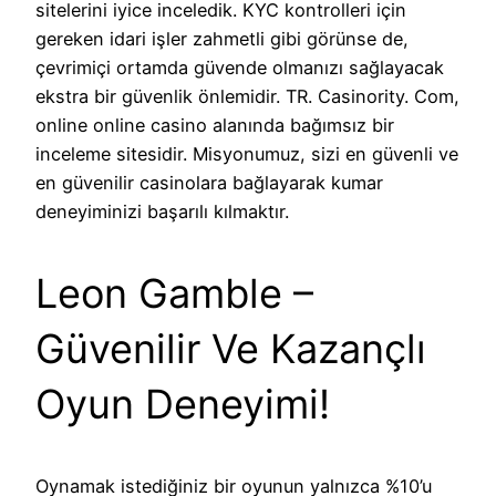
sitelerini iyice inceledik. KYC kontrolleri için
gereken idari işler zahmetli gibi görünse de,
çevrimiçi ortamda güvende olmanızı sağlayacak
ekstra bir güvenlik önlemidir. TR. Casinority. Com,
online online casino alanında bağımsız bir
inceleme sitesidir. Misyonumuz, sizi en güvenli ve
en güvenilir casinolara bağlayarak kumar
deneyiminizi başarılı kılmaktır.
Leon Gamble –
Güvenilir Ve Kazançlı
Oyun Deneyimi!
Oynamak istediğiniz bir oyunun yalnızca %10’u