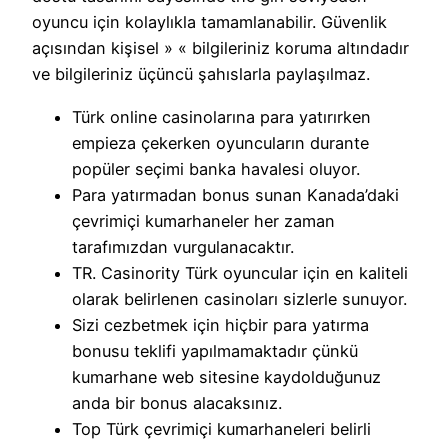
oyuncu için kolaylıkla tamamlanabilir. Güvenlik
açısından kişisel » « bilgileriniz koruma altındadır
ve bilgileriniz üçüncü şahıslarla paylaşılmaz.
Türk online casinolarına para yatırırken
empieza çekerken oyuncuların durante
popüler seçimi banka havalesi oluyor.
Para yatırmadan bonus sunan Kanada’daki
çevrimiçi kumarhaneler her zaman
tarafımızdan vurgulanacaktır.
TR. Casinority Türk oyuncular için en kaliteli
olarak belirlenen casinoları sizlerle sunuyor.
Sizi cezbetmek için hiçbir para yatırma
bonusu teklifi yapılmamaktadır çünkü
kumarhane web sitesine kaydolduğunuz
anda bir bonus alacaksınız.
Top Türk çevrimiçi kumarhaneleri belirli