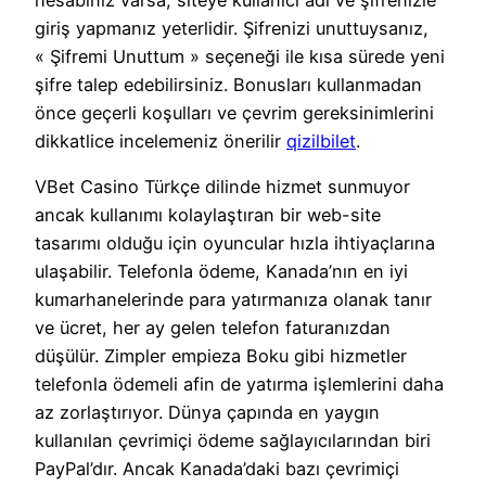
hesabınız varsa, siteye kullanıcı adı ve şifrenizle
giriş yapmanız yeterlidir. Şifrenizi unuttuysanız,
« Şifremi Unuttum » seçeneği ile kısa sürede yeni
şifre talep edebilirsiniz. Bonusları kullanmadan
önce geçerli koşulları ve çevrim gereksinimlerini
dikkatlice incelemeniz önerilir
qizilbilet
.
VBet Casino Türkçe dilinde hizmet sunmuyor
ancak kullanımı kolaylaştıran bir web-site
tasarımı olduğu için oyuncular hızla ihtiyaçlarına
ulaşabilir. Telefonla ödeme, Kanada’nın en iyi
kumarhanelerinde para yatırmanıza olanak tanır
ve ücret, her ay gelen telefon faturanızdan
düşülür. Zimpler empieza Boku gibi hizmetler
telefonla ödemeli afin de yatırma işlemlerini daha
az zorlaştırıyor. Dünya çapında en yaygın
kullanılan çevrimiçi ödeme sağlayıcılarından biri
PayPal’dır. Ancak Kanada’daki bazı çevrimiçi