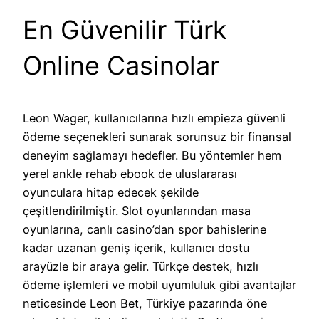
En Güvenilir Türk
Online Casinolar
Leon Wager, kullanıcılarına hızlı empieza güvenli
ödeme seçenekleri sunarak sorunsuz bir finansal
deneyim sağlamayı hedefler. Bu yöntemler hem
yerel ankle rehab ebook de uluslararası
oyunculara hitap edecek şekilde
çeşitlendirilmiştir. Slot oyunlarından masa
oyunlarına, canlı casino’dan spor bahislerine
kadar uzanan geniş içerik, kullanıcı dostu
arayüzle bir araya gelir. Türkçe destek, hızlı
ödeme işlemleri ve mobil uyumluluk gibi avantajlar
neticesinde Leon Bet, Türkiye pazarında öne