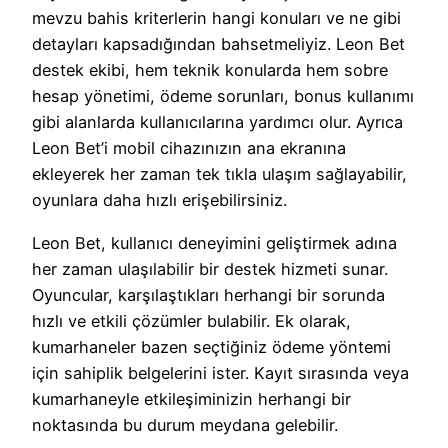
mevzu bahis kriterlerin hangi konuları ve ne gibi
detayları kapsadığından bahsetmeliyiz. Leon Bet
destek ekibi, hem teknik konularda hem sobre
hesap yönetimi, ödeme sorunları, bonus kullanımı
gibi alanlarda kullanıcılarına yardımcı olur. Ayrıca
Leon Bet’i mobil cihazınızın ana ekranına
ekleyerek her zaman tek tıkla ulaşım sağlayabilir,
oyunlara daha hızlı erişebilirsiniz.
Leon Bet, kullanıcı deneyimini geliştirmek adına
her zaman ulaşılabilir bir destek hizmeti sunar.
Oyuncular, karşılaştıkları herhangi bir sorunda
hızlı ve etkili çözümler bulabilir. Ek olarak,
kumarhaneler bazen seçtiğiniz ödeme yöntemi
için sahiplik belgelerini ister. Kayıt sırasında veya
kumarhaneyle etkileşiminizin herhangi bir
noktasında bu durum meydana gelebilir.