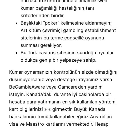
dürtüsünü kontrol altına alamamak weil
kumar bağımlılığı hastalığının tanı
kriterlerinden biridir.
Başlıktaki “poker” kelimesine aldanmayın;
Artık tüm çevrimiçi gambling establishment
sitelerinin bu terme conseillé oyununu
sunması gerekiyor.
Bu Türk casinos sitesinin sunduğu oyunlar
oldukça geniş bir yelpazeye sahip.
Kumar oynamanızın kontrolünün sizde olmadığını
düşünüyorsanız veya desteğe ihtiyacınız varsa
BeGambleAware veya Gamcare’den yardım
isteyin. Kanada’daki durante iyi casinolarda bir
hesaba para yatırmanın en sık kullanılan yöntemi
kart bilgilerinizi » « girmektir. Büyük Kanada
bankalarının tümü kullanabileceğiniz Australian
visa ve Maestro kartlarını vermektedir. Hesap