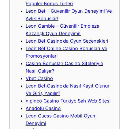
Popüler Bonus Türleri
Leon Bet – Güvenilir Oyun Deneyimi Ve
Aylık Bonuslar!
Leon Gamble – Güvenilir Empieza
Kazançlı Oyun Deneyimi!
Leon Bet Casino’da Oyun Seçenekleri
Leon Bet Online Casino Bonusları Ve
Promosyonları
Casino Bonusları Casino Siteleriyle
Nasıl Çalışır?
Vbet Casino
Leon Bet Casino’da Nasıl Kayıt Olunur
Ve Giriş Yapılır?
« pinco Casino Türkiye Sah Web Sitesi
Anadolu Casino
Leon Guess Casino Mobil Oyun
Deneyimi