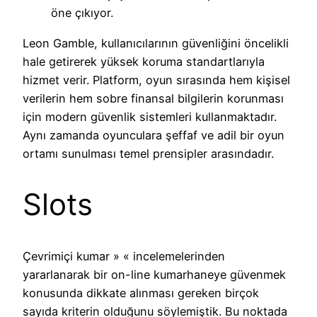
öne çıkıyor.
Leon Gamble, kullanıcılarının güvenliğini öncelikli
hale getirerek yüksek koruma standartlarıyla
hizmet verir. Platform, oyun sırasında hem kişisel
verilerin hem sobre finansal bilgilerin korunması
için modern güvenlik sistemleri kullanmaktadır.
Aynı zamanda oyunculara şeffaf ve adil bir oyun
ortamı sunulması temel prensipler arasındadır.
Slots
Çevrimiçi kumar » « incelemelerinden
yararlanarak bir on-line kumarhaneye güvenmek
konusunda dikkate alınması gereken birçok
sayıda kriterin olduğunu söylemiştik. Bu noktada