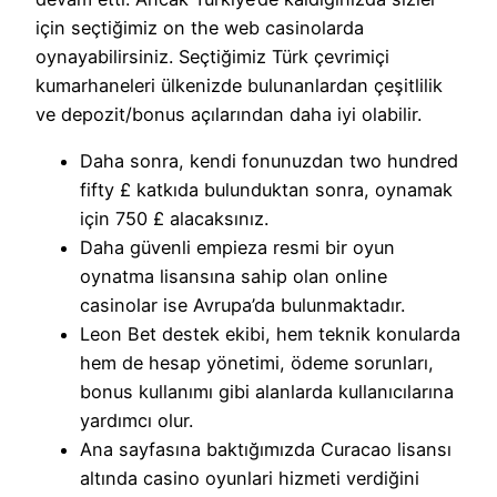
için seçtiğimiz on the web casinolarda
oynayabilirsiniz. Seçtiğimiz Türk çevrimiçi
kumarhaneleri ülkenizde bulunanlardan çeşitlilik
ve depozit/bonus açılarından daha iyi olabilir.
Daha sonra, kendi fonunuzdan two hundred
fifty £ katkıda bulunduktan sonra, oynamak
için 750 £ alacaksınız.
Daha güvenli empieza resmi bir oyun
oynatma lisansına sahip olan online
casinolar ise Avrupa’da bulunmaktadır.
Leon Bet destek ekibi, hem teknik konularda
hem de hesap yönetimi, ödeme sorunları,
bonus kullanımı gibi alanlarda kullanıcılarına
yardımcı olur.
Ana sayfasına baktığımızda Curacao lisansı
altında casino oyunlari hizmeti verdiğini