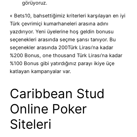
görüyoruz.
« Bets10, bahsettiğimiz kriterleri karşılayan en iyi
Türk çevrimiçi kumarhaneleri arasına adını
yazdırıyor. Yeni üyelerine hoş geldin bonusu
seçenekleri arasında seçme şansı tanıyor. Bu
seçenekler arasında 200Türk Lirası’na kadar
%200 Bonus, one thousand Türk Lirası’na kadar
%100 Bonus gibi yatırdığınız parayı ikiye üçe
katlayan kampanyalar var.
Caribbean Stud
Online Poker
Siteleri