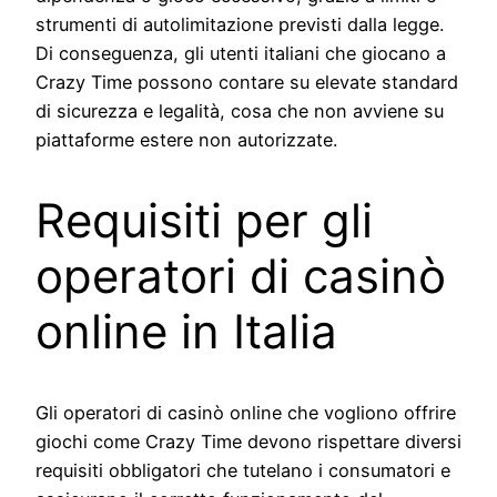
strumenti di autolimitazione previsti dalla legge.
Di conseguenza, gli utenti italiani che giocano a
Crazy Time possono contare su elevate standard
di sicurezza e legalità, cosa che non avviene su
piattaforme estere non autorizzate.
Requisiti per gli
operatori di casinò
online in Italia
Gli operatori di casinò online che vogliono offrire
giochi come Crazy Time devono rispettare diversi
requisiti obbligatori che tutelano i consumatori e