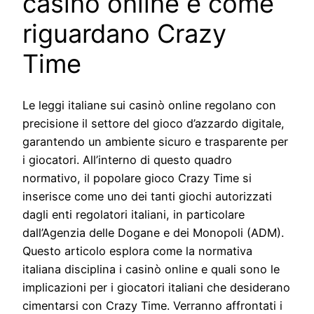
casinò online e come
riguardano Crazy
Time
Le leggi italiane sui casinò online regolano con
precisione il settore del gioco d’azzardo digitale,
garantendo un ambiente sicuro e trasparente per
i giocatori. All’interno di questo quadro
normativo, il popolare gioco Crazy Time si
inserisce come uno dei tanti giochi autorizzati
dagli enti regolatori italiani, in particolare
dall’Agenzia delle Dogane e dei Monopoli (ADM).
Questo articolo esplora come la normativa
italiana disciplina i casinò online e quali sono le
implicazioni per i giocatori italiani che desiderano
cimentarsi con Crazy Time. Verranno affrontati i