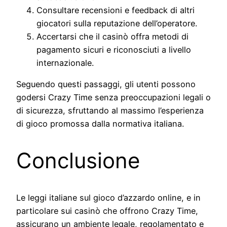
Consultare recensioni e feedback di altri
giocatori sulla reputazione dell’operatore.
Accertarsi che il casinò offra metodi di
pagamento sicuri e riconosciuti a livello
internazionale.
Seguendo questi passaggi, gli utenti possono
godersi Crazy Time senza preoccupazioni legali o
di sicurezza, sfruttando al massimo l’esperienza
di gioco promossa dalla normativa italiana.
Conclusione
Le leggi italiane sul gioco d’azzardo online, e in
particolare sui casinò che offrono Crazy Time,
assicurano un ambiente legale, regolamentato e