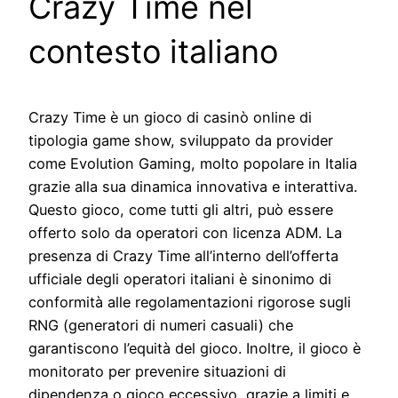
Crazy Time nel
contesto italiano
Crazy Time è un gioco di casinò online di
tipologia game show, sviluppato da provider
come Evolution Gaming, molto popolare in Italia
grazie alla sua dinamica innovativa e interattiva.
Questo gioco, come tutti gli altri, può essere
offerto solo da operatori con licenza ADM. La
presenza di Crazy Time all’interno dell’offerta
ufficiale degli operatori italiani è sinonimo di
conformità alle regolamentazioni rigorose sugli
RNG (generatori di numeri casuali) che
garantiscono l’equità del gioco. Inoltre, il gioco è
monitorato per prevenire situazioni di
dipendenza o gioco eccessivo, grazie a limiti e