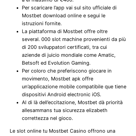
Per scaricare l’app vai sul sito ufficiale di
Mostbet download online e segui le
istruzioni fornite.
La piattaforma di Mostbet offre oltre
several. 000 slot machine provenienti da più
di 200 sviluppatori certificati, tra cui
aziende di juicio mondiale come Amatic,
Betsoft ed Evolution Gaming.
Per coloro che preferiscono giocare in
movimento, Mostbet apk offre
un’applicazione mobile compatibile que tiene
dispositivi Android electronic iOS.
Al di là dell’eccitazione, Mostbet dà priorità
allesammans tua sicurezza elizabeth
correttezza nel gioco.
Le slot online tu Mostbet Casino offrono una