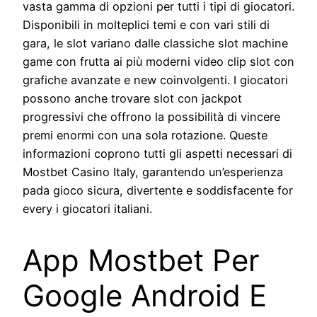
vasta gamma di opzioni per tutti i tipi di giocatori.
Disponibili in molteplici temi e con vari stili di
gara, le slot variano dalle classiche slot machine
game con frutta ai più moderni video clip slot con
grafiche avanzate e new coinvolgenti. I giocatori
possono anche trovare slot con jackpot
progressivi che offrono la possibilità di vincere
premi enormi con una sola rotazione. Queste
informazioni coprono tutti gli aspetti necessari di
Mostbet Casino Italy, garantendo un’esperienza
pada gioco sicura, divertente e soddisfacente for
every i giocatori italiani.
App Mostbet Per
Google Android E