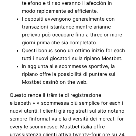
telefono e ti risolveranno il afección in
modo rapidamente ed efficiente.
I depositi avvengono generalmente con
transazioni istantanee mentre arianne
prelievo può occupare fino a three or more
giorni prima che sia completato.
Questi bonus sono un ottimo inizio for each
tutti i nuovi giocatori sulla ripiano Mostbet.
In aggiunta alle scommesse sportive, la
ripiano offre la possibilità di puntare sul
Mostbet casinò on the web.
Questo rende il trâmite di registrazione
elizabeth » « scommessa più semplice for each i
nuovi utenti. I clienti già registrati sul sito notano
sempre l’informativa e la diversità dei mercati for
every le scommesse. Mostbet italia offre
un’assistenza clienti attiva twenty-four ore su 24,