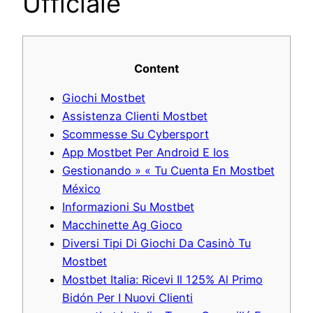
Ufficiale
Content
Giochi Mostbet
Assistenza Clienti Mostbet
Scommesse Su Cybersport
App Mostbet Per Android E Ios
Gestionando » « Tu Cuenta En Mostbet
México
Informazioni Su Mostbet
Macchinette Ag Gioco
Diversi Tipi Di Giochi Da Casinò Tu
Mostbet
Mostbet Italia: Ricevi Il 125% Al Primo
Bidón Per I Nuovi Clienti