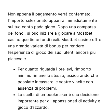
Non appena il pagamento verrà confermato,
l’importo selezionato apparirà immediatamente
sul tuo conto pada gioco. Dopo una comparsa
dei fondi, si può iniziare a giocare a Mostbet
casino que tiene fondi reali. Mostbet casino offre
una grande varietà di bonus per rendere
l’esperienza di gioco dei suoi utenti ancora più
piacevole.
Per quanto riguarda i prelievi, l’importo
minimo rimane lo stesso, assicurando che
possiate incassare le vostre vincite con
assenza di problemi.
La scelta di un bookmaker è una decisione
importante per gli appassionati di activity e
gioco d’azzardo.