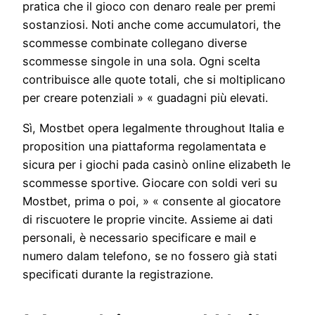
pratica che il gioco con denaro reale per premi
sostanziosi. Noti anche come accumulatori, the
scommesse combinate collegano diverse
scommesse singole in una sola. Ogni scelta
contribuisce alle quote totali, che si moltiplicano
per creare potenziali » « guadagni più elevati.
Sì, Mostbet opera legalmente throughout Italia e
proposition una piattaforma regolamentata e
sicura per i giochi pada casinò online elizabeth le
scommesse sportive. Giocare con soldi veri su
Mostbet, prima o poi, » « consente al giocatore
di riscuotere le proprie vincite. Assieme ai dati
personali, è necessario specificare e mail e
numero dalam telefono, se no fossero già stati
specificati durante la registrazione.