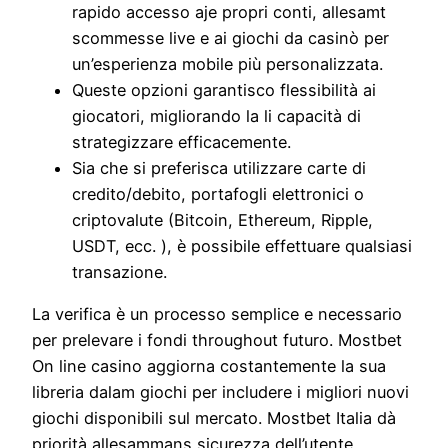
rapido accesso aje propri conti, allesamt
scommesse live e ai giochi da casinò per
un’esperienza mobile più personalizzata.
Queste opzioni garantisco flessibilità ai
giocatori, migliorando la li capacità di
strategizzare efficacemente.
Sia che si preferisca utilizzare carte di
credito/debito, portafogli elettronici o
criptovalute (Bitcoin, Ethereum, Ripple,
USDT, ecc. ), è possibile effettuare qualsiasi
transazione.
La verifica è un processo semplice e necessario
per prelevare i fondi throughout futuro. Mostbet
On line casino aggiorna costantemente la sua
libreria dalam giochi per includere i migliori nuovi
giochi disponibili sul mercato. Mostbet Italia dà
priorità allesammans sicurezza dell’utente