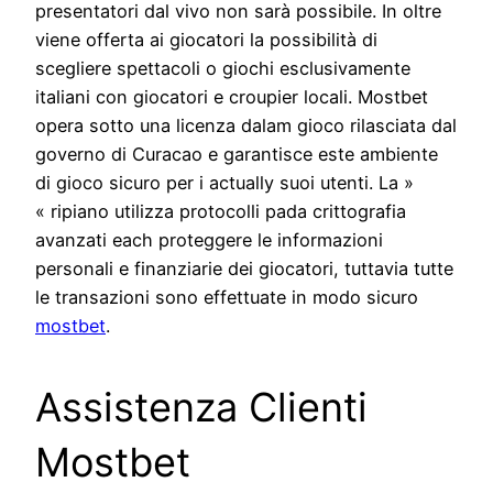
presentatori dal vivo non sarà possibile. In oltre
viene offerta ai giocatori la possibilità di
scegliere spettacoli o giochi esclusivamente
italiani con giocatori e croupier locali. Mostbet
opera sotto una licenza dalam gioco rilasciata dal
governo di Curacao e garantisce este ambiente
di gioco sicuro per i actually suoi utenti. La »
« ripiano utilizza protocolli pada crittografia
avanzati each proteggere le informazioni
personali e finanziarie dei giocatori, tuttavia tutte
le transazioni sono effettuate in modo sicuro
mostbet
.
Assistenza Clienti
Mostbet