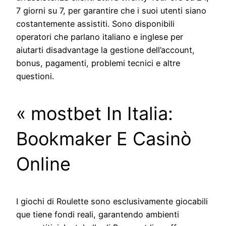
7 giorni su 7, per garantire che i suoi utenti siano
costantemente assistiti. Sono disponibili
operatori che parlano italiano e inglese per
aiutarti disadvantage la gestione dell’account,
bonus, pagamenti, problemi tecnici e altre
questioni.
« mostbet In Italia:
Bookmaker E Casinò
Online
I giochi di Roulette sono esclusivamente giocabili
que tiene fondi reali, garantendo ambienti