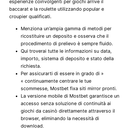
esperienze coinvolgenti per giochi arrive il
baccarat e la roulette utilizzando popular e
croupier qualificati.
Menziona un’ampia gamma di metodi per
ricostituire un deposito e osserva che il
procedimento di prelievo è sempre fluido.
Qui troverai tutte le informazioni su data,
importo, sistema di deposito e stato della
richiesta.
Per assicurarti di essere in grado di »
« continuamente centrare le tue
scommesse, Mostbet fixa siti mirror pronti.
La versione mobile di Mostbet garantisce un
accesso senza soluzione di continuità ai
giochi da casinò direttamente attraverso il
browser, eliminando la necessità di
download.